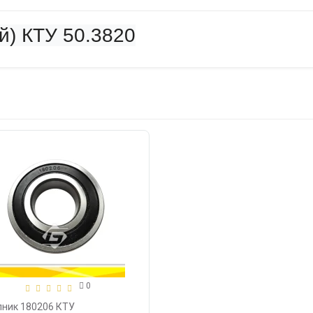
й) КТУ 50.3820
0
пник 180206 КТУ