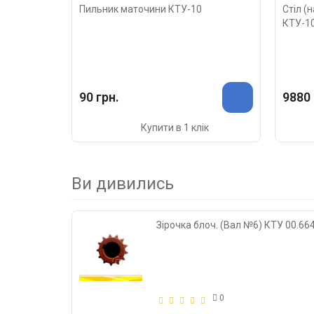
Пильник маточини КТУ-10
Стіл (
КТУ-1
90 грн.
9880 
Купити в 1 клік
Ви дивились
Зірочка блоч. (Вал №6) КТУ 00.66
0