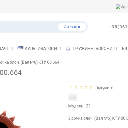
знайти
+38(067
ВАЧІ
КУЛЬТИВАТОРИ
ПРУЖИННІ БОРОНИ
БІ
рочка блоч. (Вал №6) КТУ 00.664
00.664
Відгуків: 0
7
Модель:
23
Зірочка блоч. (Вал №6) КТУ 00.6