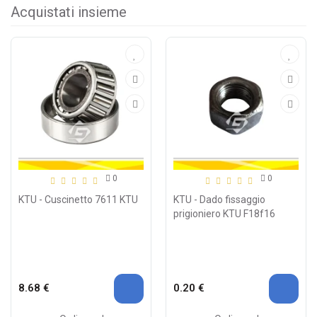
Acquistati insieme
0
0
KTU - Cuscinetto 7611 KTU
KTU - Dado fissaggio
prigioniero KTU F18f16
8.68 €
0.20 €