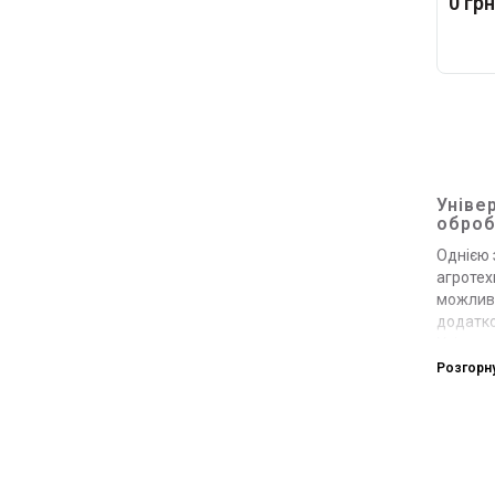
0 грн
Уніве
оброб
Однією 
агротех
можливі
додатко
Універс
п
Розгорн
з
об
м
б
о