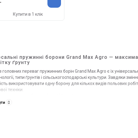
.
Купити в 1 клік
рсальні пружинні борони Grand Max Agro — максимал
ітку ґрунту
з головних переваг пружинних борін Grand Max Agro є їх універсальні
нології, типи ґрунтів і сільськогосподарські культури. Завдяки зм
сть використовувати одну борону для кількох видів польових робіт
вої техніки.
альні пружинні борони Grand Max ефективно застосовуються для:
ередпосівного обробітку ґрунту;
ути
акриття вологи;
робітку стерні;
еханічного знищення бур’янів;
оронування озимих та ярих культур;
рганічного землеробства;