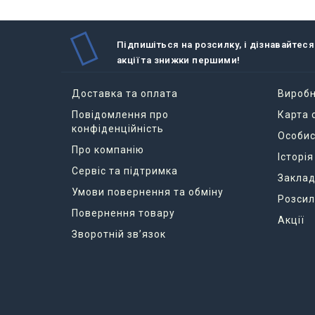
ае
п
д
те
Підпишіться на розсилку, і дізнавайтеся
акції та знижки першими!
Головна
залежно
Доставка та оплата
Вироб
Варіа
Повідомлення про
Карта 
конфіденційність
Прям
Особис
Про компанію
Історі
Пружина
Сервіс та підтримка
Викорис
Заклад
і
Умови повернення та обміну
Розсил
р
Повернення товару
з
Акції
п
Зворотній зв’язок
е
об
Переваг
в
я