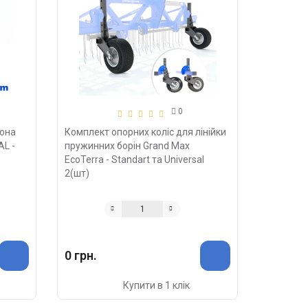
0
рона
Комплект опорних коліс для лінійки
AL -
пружинних борін Grand Max
EcoTerra - Standart та Universal
2(шт)
0 грн.
Купити в 1 клік