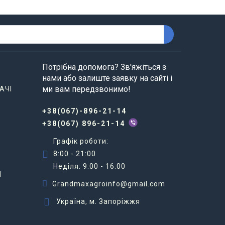
ння різних типів пружин і робочих секцій
Потрібна допомога? Зв'яжіться з
нами або залиште заявку на сайті і
ми вам передзвонимо!
АЧІ
+38(067)-896-21-14
ації.
+38(067) 896-21-14
Графік роботи:
8:00 - 21:00
Неділя: 9:00 - 16:00
И
Grandmaxagroinfo@gmail.com
Україна, м. Запоріжжя