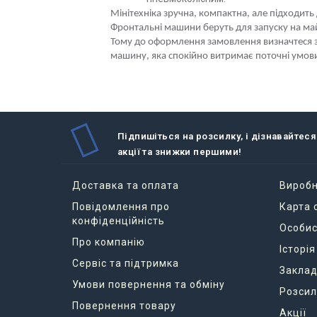
Мінітехніка зручна, компактна, але підходить
Фронтальні машини беруть для запуску на ма
Тому до оформлення замовлення визначтеся з
машину, яка спокійно витримає поточні умови 
Підпишіться на розсилку, і дізнавайтеся
акції та знижки першими!
Доставка та оплата
Вироб
Повідомлення про
Карта 
конфіденційність
Особис
Про компанію
Історі
Сервіс та підтримка
Заклад
Умови повернення та обміну
Розсил
Повернення товару
Акції