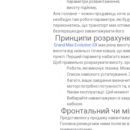
параметри розвантаження;
·
висоту підйому;
·
Але головне – кожен продавець хоче з
необхідні такі робочі параметри, які б
переконатись, що транспорт має оптимал
безперешкодно завантажувати його.
Принципи розрахунк
Grand Max Evolution SX
має різну висоту
висота від нижньої точки ковша, що вив
пункті. Перший параметр набагато важли
Щоб правильно розрахувати висоту, орі
Роботи, які виконує техніка. Мо
·
Список навісного устаткування. 
·
багато, ваше завдання визначит
моторі потрібної потужності та, 
Умови експлуатації. Цей момент
·
Вибирайте навантажувач із закр
кабіною.
Фронтальний чи мі
Представлені у продажу навантажувач
Головна різниця між ними полягає в
пневмоколісним.