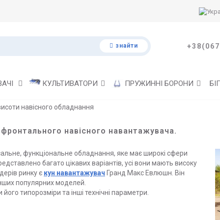
знайти
+38(067
ВАЧІ
КУЛЬТИВАТОРИ
ПРУЖИННІ БОРОНИ
БІ
висоти навісного обладнання
 фронтального навісного навантажувача.
сальне, функціональне обладнання, яке має широкі сфери
редставлено багато цікавих варіантів, усі вони мають високу
ідерів ринку є
кун навантажувач
Гранд Макс Евлюшн. Він
інших популярних моделей.
його типорозміри та інші технічні параметри.