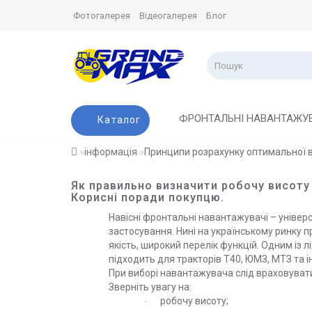
Фотогалерея
Відеогалерея
Блог
ФРОНТАЛЬНІ НАВАНТАЖУ
Каталог
інформація
Принципи розрахунку оптимальної 
Як правильно визначити робочу висоту
Корисні поради покупцю.
Навісні фронтальні навантажувачі – універ
застосування. Нині на українському ринку п
якість, широкий перелік функцій. Одним із л
підходить для тракторів Т40, ЮМЗ, МТЗ та 
При виборі навантажувача слід враховувати 
Зверніть увагу на:
робочу висоту;
·