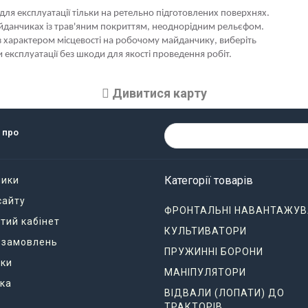
 для експлуатації тільки на ретельно підготовлених поверхнях.
йданчиках із трав'яним покриттям, неоднорідним рельєфом.
 характером місцевості на робочому майданчику, виберіть
експлуатації без шкоди для якості проведення робіт.
Дивитися карту
 про
Категорії товарів
ники
сайту
ФРОНТАЛЬНІ НАВАНТАЖУВ
тий кабінет
КУЛЬТИВАТОРИ
я замовлень
ПРУЖИННІ БОРОНИ
ки
МАНІПУЛЯТОРИ
ка
ВІДВАЛИ (ЛОПАТИ) ДО
ТРАКТОРІВ