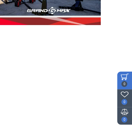
0
0
0