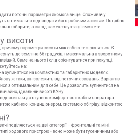
адати поточні параметри якомога вище. Споживачу
удуть оптимально відповідати його робочим запитам. Потрібно
ьні габарити, а ви під час експлуатації зможете
у висоти
, причому параметри висоти між собою теж різняться. Є
ернуть до землі на 66 градусів, і максимальна в зворотному
віший. Саме на нього і слід орієнтуватися при покупці.
єнтуйтесь на:
жна зупинятися на компактних та габаритних моделях.
Знову ж таки, він залежить від поточних завдань. Варіантів
ися з оптимальним для себе. Це дозволить зупинитися на
звичайно, ідеальній висоті КУНу.
 відноситься до ступеня комфортності кабіни оператора.
итою кабіною, кондиціонером, системою обігріву, відкритою
ні?
і поділяються на дві категорії – фронтальні та міні.
 типі ходового пристрою - воно може бути гусеничним або