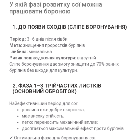
У якій фазі розвитку сої можна
працювати бороною
1. ДО ПОЯВИ СХОДІВ (СЛІПЕ БОРОНУВАННЯ)
Період:
3–6 днів після сівби
Мета:
знищення проростків бур’янів
Глибина:
мінімальна
Ризик пошкодження культури:
відсутній
Сліпе боронування дає змогу знищити до 70% ранніх
бур’янів без шкоди для культури.
2. ФАЗА 1–3 ТРІЙЧАСТИХ ЛИСТКІВ
(ОСНОВНИЙ ОБРОБІТОК)
Найефективніший період для сої:
рослина вже добре вкорінена;
має високу стійкість;
легко переносить механічний вплив;
досягається максимальний ефект проти бур’янів.
✔ Оптимальна фаза для боронування сої.