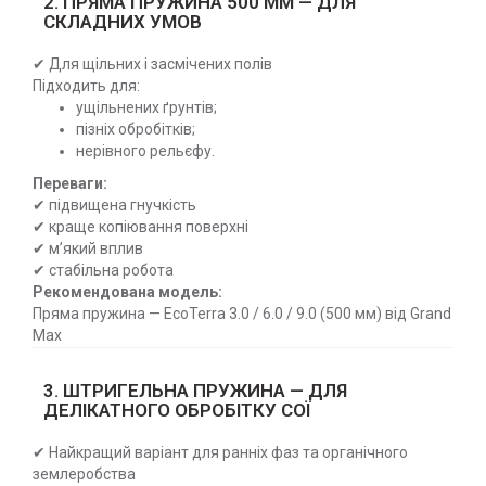
2. ПРЯМА ПРУЖИНА 500 ММ — ДЛЯ
СКЛАДНИХ УМОВ
✔ Для щільних і засмічених полів
Підходить для:
ущільнених ґрунтів;
пізніх обробітків;
нерівного рельєфу.
Переваги:
✔ підвищена гнучкість
✔ краще копіювання поверхні
✔ м’який вплив
✔ стабільна робота
Рекомендована модель:
Пряма пружина — EcoTerra 3.0 / 6.0 / 9.0 (500 мм) від Grand
Max
3. ШТРИГЕЛЬНА ПРУЖИНА — ДЛЯ
ДЕЛІКАТНОГО ОБРОБІТКУ СОЇ
✔ Найкращий варіант для ранніх фаз та органічного
землеробства