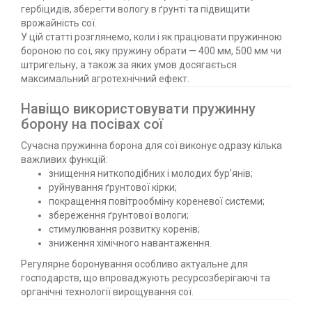
гербіцидів, зберегти вологу в ґрунті та підвищити
врожайність сої.
У цій статті розглянемо, коли і як працювати пружинною
бороною по сої, яку пружину обрати — 400 мм, 500 мм чи
штригельну, а також за яких умов досягається
максимальний агротехнічний ефект.
Навіщо використовувати пружинну
борону на посівах сої
Сучасна пружинна борона для сої виконує одразу кілька
важливих функцій:
знищення ниткоподібних і молодих бур’янів;
руйнування ґрунтової кірки;
покращення повітрообміну кореневої системи;
збереження ґрунтової вологи;
стимулювання розвитку коренів;
зниження хімічного навантаження.
Регулярне боронування особливо актуальне для
господарств, що впроваджують ресурсозберігаючі та
органічні технології вирощування сої.