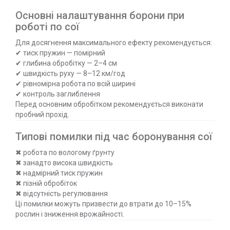
Основні налаштування борони при
роботі по сої
Для досягнення максимального ефекту рекомендується:
✔ тиск пружин — помірний
✔ глибина обробітку — 2–4 см
✔ швидкість руху — 8–12 км/год
✔ рівномірна робота по всій ширині
✔ контроль заглиблення
Перед основним обробітком рекомендується виконати
пробний прохід.
Типові помилки під час боронування сої
✖ робота по вологому ґрунту
✖ занадто висока швидкість
✖ надмірний тиск пружин
✖ пізній обробіток
✖ відсутність регулювання
Ці помилки можуть призвести до втрати до 10–15%
рослин і зниження врожайності.