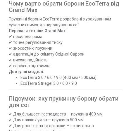
Чому варто обрати борони EcoTerra від
Grand Max
Пружинні борони EcoTerra розроблені з урахуванням
сучасних вимог до вирощування сої.
Переваги техніки Grand Max:
✔ посилена рама
✔ точне регулювання тиску
✔ зносостійкі пружини
✔ адаптація до клімату Східної Європи
✔ висока надійність
✔ сервісна підтримка
Доступні моделі:
EcoTerra 3.0 / 6.0 / 9.0 (400 мм / 500 мм)
EcoTerra Striegel 3.0 / 6.0 / 9.0
Підсумок: яку пружинну борону обрати
для сої
✔ Для більшості господарств — пружина 400 мм
✔ Для важких умов — пружина 500 мм
✔ Для ранніх фаз та органіки — штригельна