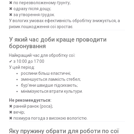
✖ по перезволоженому ґрунту;
✖ одразу після дощу;
✖ за утворення грудок.
У вологих умовах ефективність обробітку знижується, а
ризик пошкодження сої зростає.
У який час доби краще проводити
боронування
Найкращий час для обробітку сої:
✔ з 10:00 до 17:00
У цей період:
рослини більш еластичні;
зменшується ламкість стебел;
бур’яни швидше підсихають;
мінімізуються втрати культури.
Не рекомендується:
✖ ранній ранок (роса);
✖ вечір;
✖ похмура погода з високою вологістю.
Яку пружину обрати для роботи по сої