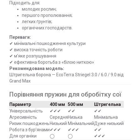
Підходить для:
молодих рослин;
першого прополювання;
легких ґрунтів;
органічних господарств.
Переваги:
✔ мінімальні пошкодження культури
✔ висока точність роботи
✔ м’яке розпушування
✔ ефективна боротьба з «білою ниткою»
Рекомендована модель:
Штригельна борона — EcoTerra Striegel 3.0 / 6.0 / 9.0 від
Grand Max
Порівняння пружин для обробітку сої
Параметр
400 мм
500 мм
Штригельна
Універсальність
✔✔✔
✔✔
✔✔
Агресивність
Середня
Низька
Мінімальна
Ризик пошкоджень
Низький
Мінімальний
Дуже низький
Робота з бур’янами
✔✔✔
✔✔✔
✔✔
Для органіки
◯
◯
✔✔✔