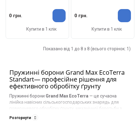
0 грн.
0 грн.
Купити в 1 клік
Купити в 1 клік
Показано від 1 до 8 з 8 (всього сторінок: 1)
Пружинні борони Grand Max EcoTerra
Standart— професійне рішення для
ефективного обробітку ґрунту
Пружинні борони
Grand Max EcoTerra
— це сучасна
лінійка навісних сільськогосподарських знарядь для
поверхневого обробітку ґрунту, механічної боротьби з
бур’янами та догляду за сходами без застосування хімії. В
Розгорнути
асортимент входять моделі:
Grand Max EcoTerra Mini Standart 3.0 (пряма
пружина)
Grand Max EcoTerra Mini Striegel Standart 3.0