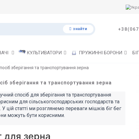
знайти
+38(067
ВАЧІ
КУЛЬТИВАТОРИ
ПРУЖИННІ БОРОНИ
БІ
спосіб зберігання та транспортування зерна
осіб зберігання та транспортування зерна
ручний спосіб для зберігання та транспортування
орисним для сільськогосподарських господарств та
У цій статті ми розглянемо переваги мішків біг бег
вони можуть бути корисними.
г для зерна