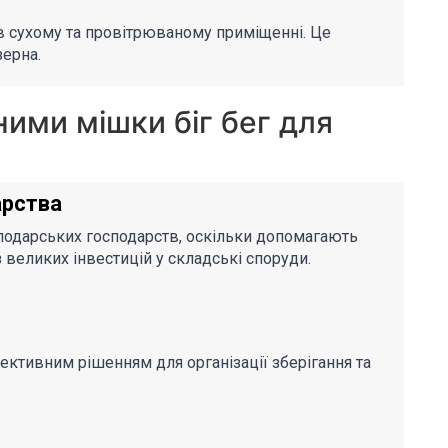
 в сухому та провітрюваному приміщенні. Це
зерна.
ими мішки біг бег для
арства
сподарських господарств, оскільки допомагають
 великих інвестицій у складські споруди.
ективним рішенням для організації зберігання та