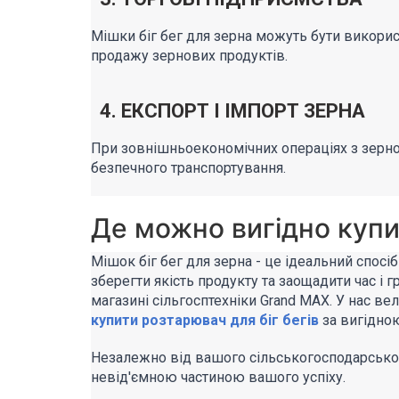
Мішки біг бег для зерна можуть бути викорис
продажу зернових продуктів.
4. ЕКСПОРТ І ІМПОРТ ЗЕРНА
При зовнішньоекономічних операціях з зерно
безпечного транспортування.
Де можно вигідно купи
Мішок біг бег для зерна - це ідеальний спосі
зберегти якість продукту та заощадити час і г
магазині сільгосптехніки Grand MAX
. У нас в
купити розтарювач для біг бегів
за вигідно
Незалежно від вашого сільськогосподарського
невід'ємною частиною вашого успіху.