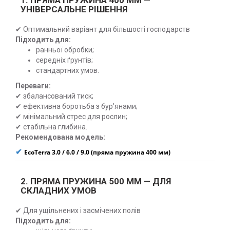
1. ПРЯМА ПРУЖИНА 400 ММ —
УНІВЕРСАЛЬНЕ РІШЕННЯ
✔ Оптимальний варіант для більшості господарств
Підходить для:
ранньої обробки;
середніх ґрунтів;
стандартних умов.
Переваги:
✔ збалансований тиск;
✔ ефективна боротьба з бур’янами;
✔ мінімальний стрес для рослин;
✔ стабільна глибина.
Рекомендована модель:
✔
EcoTerra 3.0 / 6.0 / 9.0 (пряма пружина 400 мм)
2. ПРЯМА ПРУЖИНА 500 ММ — ДЛЯ
СКЛАДНИХ УМОВ
✔ Для ущільнених і засмічених полів
Підходить для: