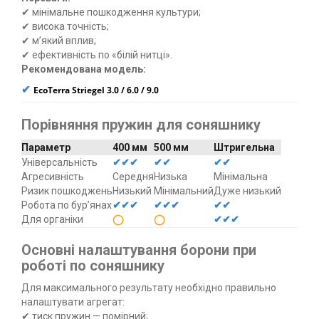
✔ мінімальне пошкодження культури;
✔ висока точність;
✔ м’який вплив;
✔ ефективність по «білій нитці».
Рекомендована модель:
✔
EcoTerra Striegel 3.0 / 6.0 / 9.0
Порівняння пружин для соняшнику
Параметр
400 мм
500 мм
Штригельна
Універсальність
✔✔✔
✔✔
✔✔
Агресивність
Середня
Низька
Мінімальна
Ризик пошкоджень
Низький
Мінімальний
Дуже низький
Робота по бур’янах
✔✔✔
✔✔✔
✔✔
Для органіки
◯
◯
✔✔✔
Основні налаштування борони при
роботі по соняшнику
Для максимального результату необхідно правильно
налаштувати агрегат:
✔ тиск пружин — помірний;