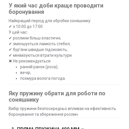
У який час доби краще проводити
боронування
Найкращий період для обробки соняшнику:
✔ з 10:00 до 17:00
У цей час:
✔ рослини більш еластичні;
✔ зменшується ламкість стебел;
✔ бур’яни швидше підсихають;
✔ мінімізуються втрати культури.
✖ Не рекомендується:
ранній ранок (роса);
вечір;
похмура волога погода.
Яку пружину обрати для роботи по
соняшнику
Вибір пружини безпосередньо впливає на ефективність
боронування та збереження рослин.