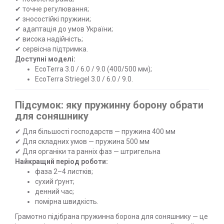
✔ точне регулювання;
✔ зносостійкі пружини;
✔ адаптація до умов України;
✔ висока надійність;
✔ сервісна підтримка.
Доступні моделі:
EcoTerra 3.0 / 6.0 / 9.0 (400/500 мм);
EcoTerra Striegel 3.0 / 6.0 / 9.0.
Підсумок: яку пружинну борону обрати
для соняшнику
✔ Для більшості господарств — пружина 400 мм
✔ Для складних умов — пружина 500 мм
✔ Для органіки та ранніх фаз — штригельна
Найкращий період роботи:
фаза 2–4 листків;
сухий ґрунт;
денний час;
помірна швидкість.
Грамотно підібрана пружинна борона для соняшнику — це