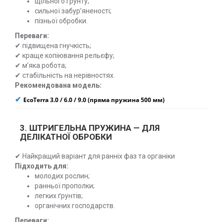
щільного ґрунту;
сильної забур’яненості;
пізньої обробки.
Переваги:
✔ підвищена гнучкість;
✔ краще копіювання рельєфу;
✔ м’яка робота;
✔ стабільність на нерівностях.
Рекомендована модель:
✔
EcoTerra 3.0 / 6.0 / 9.0 (пряма пружина 500 мм)
3. ШТРИГЕЛЬНА ПРУЖИНА — ДЛЯ
ДЕЛІКАТНОЇ ОБРОБКИ
✔ Найкращий варіант для ранніх фаз та органіки
Підходить для:
молодих рослин;
ранньої прополки;
легких ґрунтів;
органічних господарств.
Переваги: