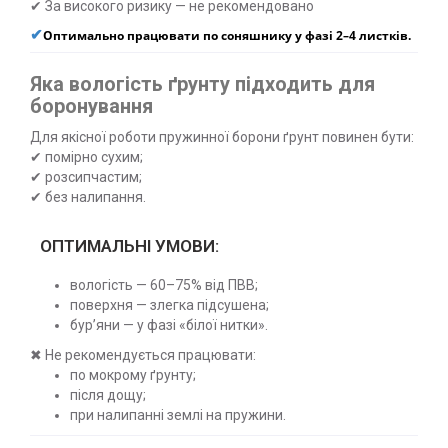
✔ За високого ризику — не рекомендовано
✔
Оптимально працювати по соняшнику у фазі 2–4 листків.
Яка вологість ґрунту підходить для
боронування
Для якісної роботи пружинної борони ґрунт повинен бути:
✔ помірно сухим;
✔ розсипчастим;
✔ без налипання.
ОПТИМАЛЬНІ УМОВИ:
вологість — 60–75% від ПВВ;
поверхня — злегка підсушена;
бур’яни — у фазі «білої нитки».
✖ Не рекомендується працювати:
по мокрому ґрунту;
після дощу;
при налипанні землі на пружини.