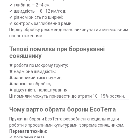
✔ глибина — 2–4 см;
✔ швидкість — 8–12 км/год;
✔ рівномірність по ширині;
✔ контроль заглиблення рами.
Першу обробку рекомендовано виконувати з мінімальним
навантаженням.
Типові помилки при боронуванні
соняшнику
✖ робота по мокрому ґрунту;
✖ надмірна швидкість;
✖ завеликий тиск пружин;
✖ запізніла обробка;
✖ відсутність налаштування.
Ці помилки можуть призвести до втрати 10–15% рослин.
Чому варто обрати борони EcoTerra
Пружинні борони EcoTerra розроблені спеціально для
роботи з просапними культурами, зокрема соняшником.
Переваги техніки:
✔ посилена рама;