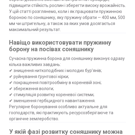
підвищити стійкість рослин і зберегти високу врожайність.
У цій статті розглянемо, коли і як працювати пружинною
бороною по соняшнику, яку пружину обрати — 400 мм, 500
мм чи штригельну, а також за яких умов досягається
максимальний результат.
Навіщо використовувати пружинну
борону на посівах соняшнику
Сучасна пружинна борона для соняшнику виконує одразу
кілька важливих завдань:
✔ знищення ниткоподібних і молодих бур’янів;
✔ руйнування ґрунтової кірки;
✔ покращення повітрообміну в кореневій зоні;
✔ збереження вологи;
✔ стимуляція розвитку кореневої системи;
✔ зменшення гербіцидного навантаження.
Регулярне боронування особливо актуальне для
господарств, які практикують ресурсозберігаюче та
органічне землеробство.
У якій фазі розвитку соняшнику можна