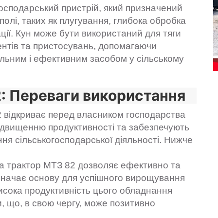
господарський пристрій, який призначений
полі, таких як плугування, глибока обробка
ації. Кун може бути використаний для тяги
ентів та пристосувань, допомагаючи
альним і ефективним засобом у сільському
2: Переваги використання
2 відкриває перед власником господарства
ідвищенню продуктивності та забезпечують
ня сільськогосподарської діяльності. Нижче
а трактор МТЗ 82 дозволяє ефективно та
значає основу для успішного вирощування
Висока продуктивність цього обладнання
, що, в свою чергу, може позитивно