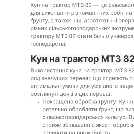
Кун на трактор МТЗ 82 — це сільсько
для виконання різноманітних робіт на 
ґрунту, а також інші агротехнічні опер
різних сільськогосподарських інструм
трактору МТЗ 82 стати більш універс
господарстві.
Кун на трактор МТЗ 8
Використання куна на тракторі МТЗ 8
ряд значущих переваг, що сприяють п
оптимальні умови для успішного веден
розглянуті деякі з цих переваг:
Покращена обробка грунту: Кун н
ретельно обробляти ґрунт, що ви
сільськогосподарських культур. 
сприяє збільшенню якості обробки
впливати на врожайність.