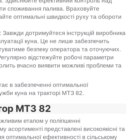
а: Здійснюйте ефективний контроль над
ати споживання палива. Враховуйте
айте оптимальні швидкості руху та обороти
й: Завжди дотримуйтеся інструкцій виробника
плуатації куна. Це не лише забезпечить
антуватиме безпеку оператора та оточуючих.
Регулярно відстежуйте робочі параметри
зволить вчасно виявити можливі проблеми та
гає в забезпеченні оптимальної
ужби куна на тракторі МТЗ 82.
ктор МТЗ 82
жливим етапом у поліпшенні
му асортименті представлені високоякісні та
для оптимальної ефективності в сільському