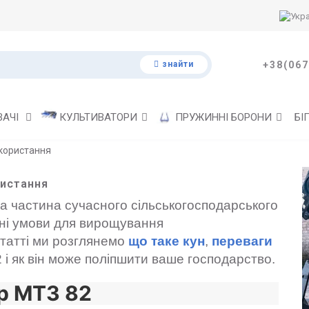
знайти
+38(067
ВАЧІ
КУЛЬТИВАТОРИ
ПРУЖИННІ БОРОНИ
БІ
икористання
ристання
а частина сучасного сільськогосподарського
ні умови для вирощування
статті ми розглянемо
що таке кун
,
переваги
і як він може поліпшити ваше господарство.
ор МТЗ 82