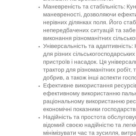
Маневреність та стабільність: Ку
маневреності, дозволяючи ефекти
нерівних ділянках поля. Його стаб
непередбачених ситуацій та забе
виконання різноманітних сільськ
Універсальність та адаптивність:
для різних сільськогосподарських
пристроїв і насадок. Ця універс
трактор для різноманітних робіт, т
добрив, а також інші аспекти госп
Ефективне використання ресурсів
ефективному використанню пально
раціональному використанню рес
економічні показники господарств
Надійність та простота обслугову
відомий своєю надійністю та легк
мінімізувати час та зусилля, витр