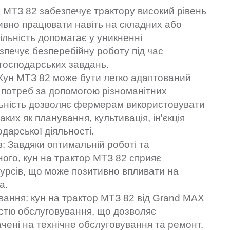
н МТЗ 82 забезпечує трактору високий рівень
вно працювати навіть на складних або
ільність допомагає у уникненні
зпечує безперебійну роботу під час
огосподарських завдань.
 Кун МТЗ 82 може бути легко адаптований
 потреб за допомогою різноманітних
альність дозволяє фермерам використовувати
аких як планування, культивація, ін'єкція
одарської діяльності.
: Завдяки оптимальній роботі та
го, кун на трактор МТЗ 82 сприяє
урсів, що може позитивно впливати на
а.
вання: кун на трактор МТЗ 82 від Grand MAX
істю обслуговування, що дозволяє
ачені на технічне обслуговування та ремонт.