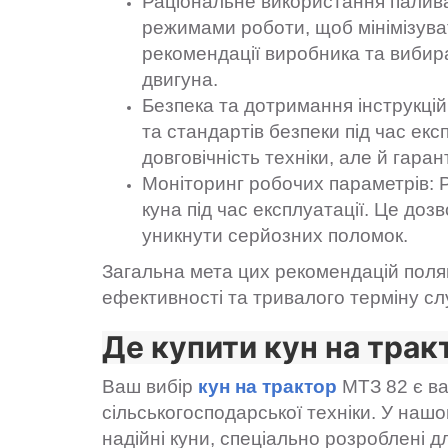
Раціональне використання палив
режимами роботи, щоб мінімізув
рекомендації виробника та вибир
двигуна.
Безпека та дотримання інструкці
та стандартів безпеки під час екс
довговічність техніки, але й гар
Моніторинг робочих параметрів: 
куна під час експлуатації. Це до
уникнути серйозних поломок.
Загальна мета цих рекомендацій поля
ефективності та тривалого терміну сл
Де купити кун на тра
Ваш вибір
кун на трактор
МТЗ 82 є ва
сільськогосподарської техніки. У нашо
надійні куни, спеціально розроблені 