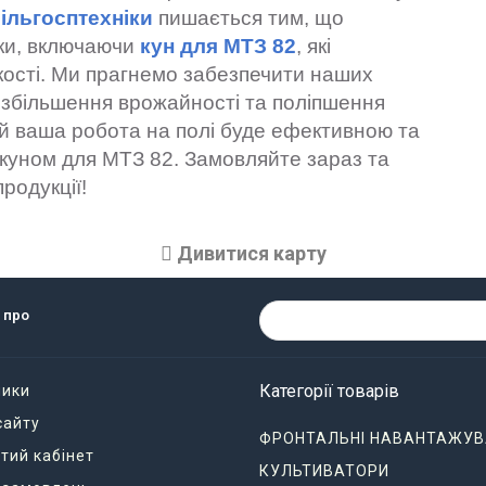
сільгосптехніки
пишається тим, що
іки, включаючи
кун для МТЗ 82
, які
ості. Ми прагнемо забезпечити наших
 збільшення врожайності та поліпшення
ай ваша робота на полі буде ефективною та
куном для МТЗ 82. Замовляйте зараз та
родукції!
Дивитися карту
 про
Категорії товарів
ники
сайту
ФРОНТАЛЬНІ НАВАНТАЖУВ
тий кабінет
КУЛЬТИВАТОРИ