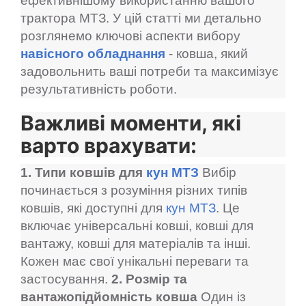
ефективнішому використанню вашого
трактора МТЗ. У цій статті ми детально
розглянемо ключові аспекти вибору
навісного обладнання
- ковша, який
задовольнить ваші потреби та максимізує
результативність роботи.
Важливі моменти, які
варто врахувати:
1. Типи ковшів для
кун МТЗ
Вибір
починається з розуміння різних типів
ковшів, які доступні для
кун МТЗ
. Це
включає універсальні ковші, ковші для
вантажу, ковші для матеріалів та інші.
Кожен має свої унікальні переваги та
застосування.
2. Розмір та
вантажопідйомність ковша
Один із