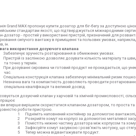
нія Grand MAX пропонує купити дозатор для біг-бегу за доступною цін
ейським стандартам якості, що підтверджується міжнародними серти
н-дозатор - простий у використанні пристрій, призначений для розвант
рювання сипучого вантажу в приміщенні та польових умовах, наприклад
, ін.
вага використання дозуючого клапана
Забезпечує зручність розтарювання в обмежених умовах.
Пристрій із заслінкою дозволяє дозувати кількість матеріалу та шв
та точно у термін.
При дозуванні сировина чи готовий продукт не прокидається, що ун
час.
Спеціальна конструкція клапана забезпечує мінімальний ризик пошкод
Незначна вага та компактність дозволяють проводити розтарювання 
спеціальна кваліфікація та великий досвід.
совується дозуючий клапан у харчовій та хімічній промисловості, сільс
 працює
ви вперше вирішили скористатися клапаном-дозатором, то проста та
довністю роботи пристрою.
1
Підніміть наповнений контейнер за допомогою вантажопі
2
Розкрийте хомут на корпусі за допомогою металевої засу
3
Помістіть нижню частину дозатора між корпусом та хомут
4
Зафіксуйте хомут засувкою і розв'яжіть мотузку, що стягує
5
Тепер можна відвантажувати продукт.