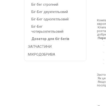
Біг бег стропний
Біг-Бег двухпетльовий
Біг-Бег однопетльовий
Компа
європ
Біг-Бег
Клапа
розта
чотирьохпетльовий
добрив
Пере
Дозатор для біг бегів
·
·
ЗАПЧАСТИНИ
·
МІКРОДОБРИВА
·
·
Засто
Як це
Якщо 
послі