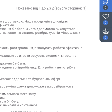
0
Показано від 1 до 2 з 2 (всього сторінок: 1)
ою з доставкою. Наша продукція відповідає
0
фікатами.
аження біг-бегів. З його допомогою виконується
, наповнення сівалок, розбризкувачів мінеральних
0
идкість розтарювання, виконувати роботи ефективно
еможливлює втрати ресурсів, економить гроші та
ження біг-бегів.
одному співробітнику. Для роботи не потрібна
ькогосподарській та будівельній сфері.
 зрозуміла схема допоможе вам розібратися з
діймального механізму.
вки.
ом біг-бегу.
, на клапані контейнера.