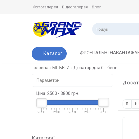
Фотогалерея
Відеогалерея
Блог
ФРОНТАЛЬНІ НАВАНТАЖУ
Каталог
Головна
БІГ БЕГИ
Дозатор для біг бегів
Параметри
Дозат
Ціна
2500
-
3800
грн.
2500
2501
2508
2533
3800
Категорії