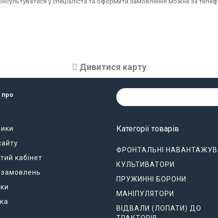
нсультуватися у спеціаліста та оформити замовлення можна за телефон
Дивитися карту
 про
Категорії товарів
ники
сайту
ФРОНТАЛЬНІ НАВАНТАЖУВ
тий кабінет
КУЛЬТИВАТОРИ
я замовлень
ПРУЖИННІ БОРОНИ
ки
МАНІПУЛЯТОРИ
ка
ВІДВАЛИ (ЛОПАТИ) ДО
ТРАКТОРІВ