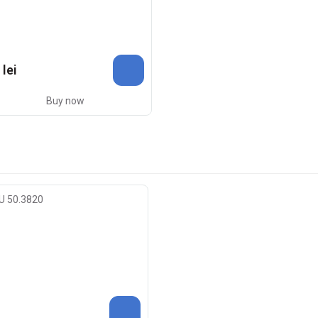
 lei
Buy now
TU 50.3820