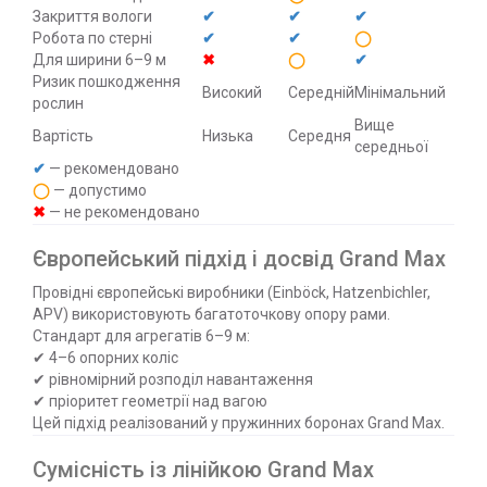
Закриття вологи
✔
✔
✔
Робота по стерні
✔
✔
◯
Для ширини 6–9 м
✖
◯
✔
Ризик пошкодження
Високий
Середній
Мінімальний
рослин
Вище
Вартість
Низька
Середня
середньої
✔
— рекомендовано
◯
— допустимо
✖
— не рекомендовано
Європейський підхід і досвід Grand Max
Провідні європейські виробники (Einböck, Hatzenbichler,
APV) використовують багатоточкову опору рами.
Стандарт для агрегатів 6–9 м:
✔ 4–6 опорних коліс
✔ рівномірний розподіл навантаження
✔ пріоритет геометрії над вагою
Цей підхід реалізований у пружинних боронах Grand Max.
Сумісність із лінійкою Grand Max