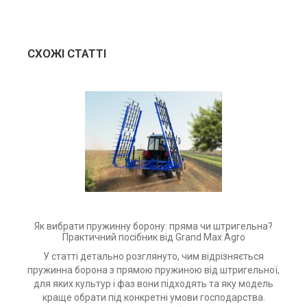
СХОЖІ СТАТТІ
Як вибрати пружинну борону: пряма чи штригельна?
Практичний посібник від Grand Max Agro
У статті детально розглянуто, чим відрізняється
пружинна борона з прямою пружиною від штригельної,
для яких культур і фаз вони підходять та яку модель
краще обрати під конкретні умови господарства.