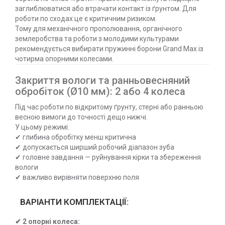
заглиблюватися або втрачати контакт із ґрунтом. Для
роботи по сходах це є критичним ризиком.
Тому для механічного прополювання, органічного
землеробства та роботи з молодими культурами
рекомендується вибирати пружинні борони Grand Max із
чотирма опорними колесами.
Закриття вологи та ранньовесняний
обробіток (Ø10 мм): 2 або 4 колеса
Під час роботи по відкритому ґрунту, стерні або ранньою
весною вимоги до точності дещо нижчі.
У цьому режимі:
✔ глибина обробітку менш критична
✔ допускається ширший робочий діапазон зуба
✔ головне завдання — руйнування кірки та збереження
вологи
✔ важливо вирівняти поверхню поля
ВАРІАНТИ КОМПЛЕКТАЦІЇ:
✔ 2 опорні колеса: