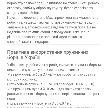
параметр безпосередньо впливає на стабільність роботи
агрегату, глибину обробітку ґрунту, безпеку посівів та
кінцеву врожайність.
Пружинна борона Grand Max спроєктована з можливістю
роботи як на двох, так і на чотирьох опорних колесах —
залежно від агротехнічних завдань та умов поля. Це не
надлишкова комплектація, а продумане інженерне
рішення, засноване на практиці українських та
європейських господарств.
Практика використання пружинних
борін в Україні
У більшості українських агропідприємств пружинні борони
використовуються у двох основних режимах:
✔ з пружинним зубом Ø7 мм — для роботи по сходах та
молодих рослинах
(штригельна пружина — EcoTerra Striegel 3.0 / 6.0 / 9.0)
✔ з пружинним зубом Ø10 мм — для закриття вологи,
ранньовесняного боронування та вирівнювання поверхні
поля
(пряма пружина — EcoTerra 3.0 / 6.0 / 9.0)