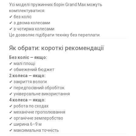
Усі моделі пружинних борін Grand Max можуть
комплектуватися:
✔ без коліс
✔ з двома колесами
✔ з чотирма колесами
Це дозволяє підібрати техніку без переплати.
Як обрати: короткі рекомендації
Без коліс — якщо:
✔ малі площі
✔ обмежений бюджет
2 колеса — якщо:
✔ закриття вологи
✔ передпосівний обробіток
✔ універсальне використання
4 колеса — якщо:
✔ робота по сходах
✔ механічне прополювання
✔ органічне землеробство
✔ ширина 6–9 м
✔ максимальна точність