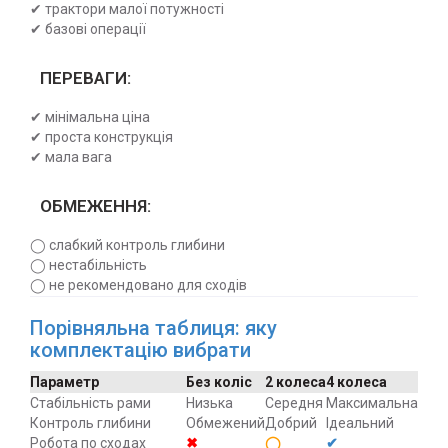
✔ трактори малої потужності
✔ базові операції
ПЕРЕВАГИ:
✔ мінімальна ціна
✔ проста конструкція
✔ мала вага
ОБМЕЖЕННЯ:
◯ слабкий контроль глибини
◯ нестабільність
◯ не рекомендовано для сходів
Порівняльна таблиця: яку
комплектацію вибрати
Параметр
Без коліс
2 колеса
4 колеса
Стабільність рами
Низька
Середня
Максимальна
Контроль глибини
Обмежений
Добрий
Ідеальний
Робота по сходах
✖
◯
✔