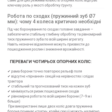
Саме для цих режимів кількість опорних коліс відіграє
ключову роль у якості обробітку ґрунту.
Робота по сходах (пружинний зуб Ø7
мм): чому 4 колеса критично необхідні
Під час боронування по сходах головне завдання —
забезпечити стабільну глибину обробітку та рівномірний
тиск пружинного зуба по всій ширині агрегату.
Навіть незначні відхилення можуть призвести до
пошкодження рослин і зниження врожайності.
ПЕРЕВАГИ ЧОТИРЬОХ ОПОРНИХ КОЛІС:
✔ рама борони точно повторює рельєф поля
✔ відсутнє «пірнання» секцій на нерівностях і слідах
трактора
✔ стабільний та прогнозований тиск на кожен зуб
✔ мінімізується ризик пошкодження сходів
✔ рівномірна робота по всій ширині борони (7–9 м і
більше)
При використанні лише двох коліс довга пружинна
борона починає «грати»: крайні секції можуть надмірно