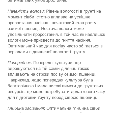
оптимальних умов зростання.
Наявність вологи
: Рівень вологості в ґрунті на 
момент сівби істотно впливає на успішне 
проростання насіння і початковий етап росту 
озимої пшениці. Нестача вологи може 
уповільнити проростання, в той час як надлишок 
вологи може призвести до гниття насіння. 
Оптимальний час для посіву часто збігається з 
періодами підвищеної вологості ґрунту.
Попередник
: Попередні культури, що 
вирощуються на тій самій ділянці, також 
впливають на строки посіву озимої пшениці. 
Наприклад, якщо попередня культура була 
багаторічною і мала високі вимоги до ґрунтових 
ресурсів, це може потребувати додаткового часу 
для підготовки ґрунту перед сівбою пшениці.
Глибина засівання
: Оптимальна глибина сівби 