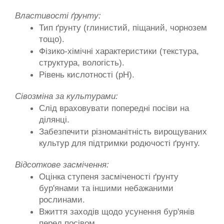
Властивості ґрунту:
Тип ґрунту (глинистий, піщаний, чорнозем 
тощо).
Фізико-хімічні характеристики (текстура, 
структура, вологість).
Рівень кислотності (pH).
Сівозміна за культурами:
Слід враховувати попередні посіви на 
ділянці.
Забезпечити різноманітність вирощуваних 
культур для підтримки родючості ґрунту.
Відсоткове засмічення:
Оцінка ступеня засміченості ґрунту 
бур'янами та іншими небажаними 
рослинами.
Вжиття заходів щодо усунення бур'янів 
перед посівом.