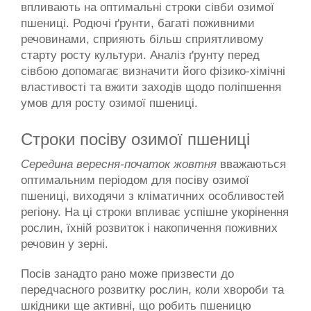
впливають на оптимальні строки сівби озимої 
пшениці. Родючі ґрунти, багаті поживними 
речовинами, сприяють більш сприятливому 
старту росту культури. Аналіз ґрунту перед 
сівбою допомагає визначити його фізико-хімічні 
властивості та вжити заходів щодо поліпшення 
умов для росту озимої пшениці.
Строки посіву озимої пшениці
Середина вересня-початок жовтня 
вважаються 
оптимальним періодом для посіву озимої 
пшениці, виходячи з кліматичних особливостей 
регіону. На ці строки впливає успішне укорінення 
рослин, їхній розвиток і накопичення поживних 
речовин у зерні.
Посів занадто рано може призвести до 
передчасного розвитку рослин, коли хвороби та 
шкідники ще активні, що робить пшеницю 