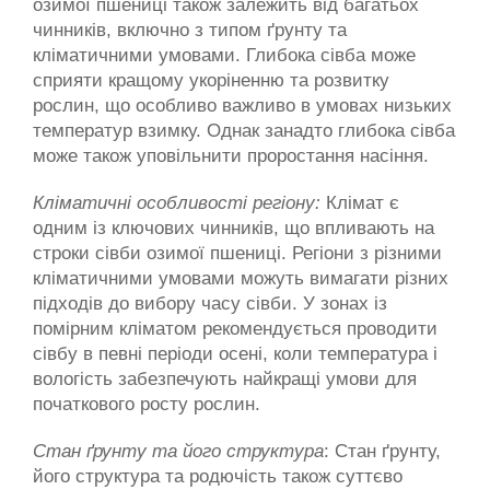
озимої пшениці також залежить від багатьох 
чинників, включно з типом ґрунту та 
кліматичними умовами. Глибока сівба може 
сприяти кращому укоріненню та розвитку 
рослин, що особливо важливо в умовах низьких 
температур взимку. Однак занадто глибока сівба 
може також уповільнити проростання насіння.
Кліматичні особливості регіону: 
Клімат є 
одним із ключових чинників, що впливають на 
строки сівби озимої пшениці. Регіони з різними 
кліматичними умовами можуть вимагати різних 
підходів до вибору часу сівби. У зонах із 
помірним кліматом рекомендується проводити 
сівбу в певні періоди осені, коли температура і 
вологість забезпечують найкращі умови для 
початкового росту рослин.
Стан ґрунту та його структура
: Стан ґрунту, 
його структура та родючість також суттєво 