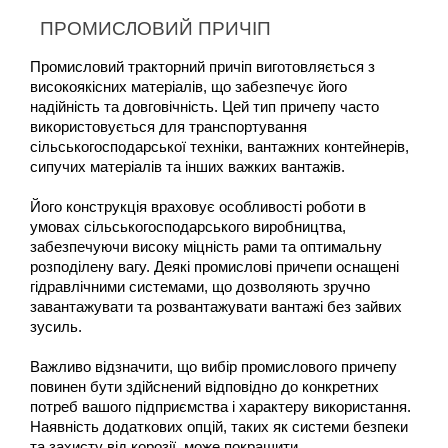
ПРОМИСЛОВИЙ ПРИЧІП
Промисловий тракторний причіп виготовляється з 
високоякісних матеріалів, що забезпечує його 
надійність та довговічність. Цей тип причепу часто 
використовується для транспортування 
сільськогосподарської техніки, вантажних контейнерів, 
сипучих матеріалів та інших важких вантажів.
Його конструкція враховує особливості роботи в 
умовах сільськогосподарського виробництва, 
забезпечуючи високу міцність рами та оптимальну 
розподілену вагу. Деякі промислові причепи оснащені 
гідравлічними системами, що дозволяють зручно 
завантажувати та розвантажувати вантажі без зайвих 
зусиль.
Важливо відзначити, що вибір промислового причепу 
повинен бути здійснений відповідно до конкретних 
потреб вашого підприємства і характеру використання. 
Наявність додаткових опцій, таких як системи безпеки 
та захисту від корозії, може покращити 