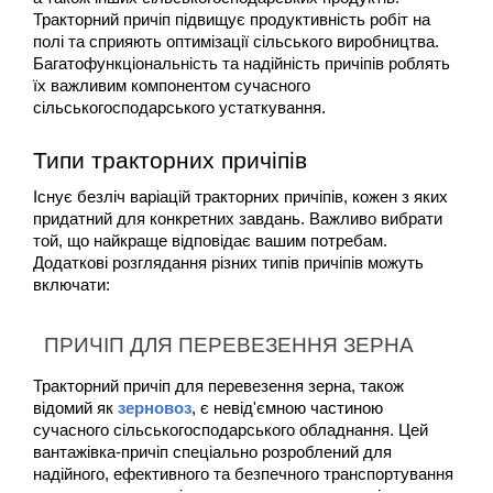
Тракторний причіп підвищує продуктивність робіт на 
полі та сприяють оптимізації сільського виробництва. 
Багатофункціональність та надійність причіпів роблять 
їх важливим компонентом сучасного 
сільськогосподарського устаткування.
Типи тракторних причіпів
Існує безліч варіацій тракторних причіпів, кожен з яких 
придатний для конкретних завдань. Важливо вибрати 
той, що найкраще відповідає вашим потребам. 
Додаткові розглядання різних типів причіпів можуть 
включати:
ПРИЧІП ДЛЯ ПЕРЕВЕЗЕННЯ ЗЕРНА
Тракторний причіп для перевезення зерна, також 
відомий як 
зерновоз
, є невід'ємною частиною 
сучасного сільськогосподарського обладнання. Цей 
вантажівка-причіп спеціально розроблений для 
надійного, ефективного та безпечного транспортування 