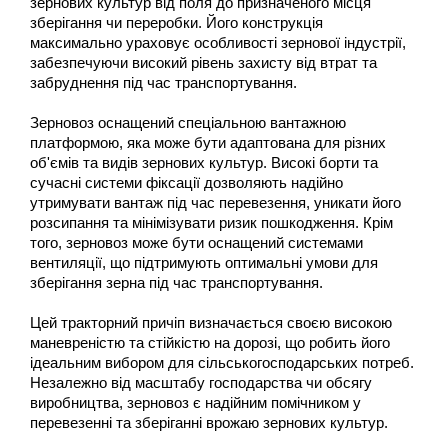
зернових культур від поля до призначеного місця 
зберігання чи переробки. Його конструкція 
максимально ураховує особливості зернової індустрії, 
забезпечуючи високий рівень захисту від втрат та 
забруднення під час транспортування.
Зерновоз оснащений спеціальною вантажною 
платформою, яка може бути адаптована для різних 
об'ємів та видів зернових культур. Високі борти та 
сучасні системи фіксації дозволяють надійно 
утримувати вантаж під час перевезення, уникати його 
розсипання та мінімізувати ризик пошкодження. Крім 
того, зерновоз може бути оснащений системами 
вентиляції, що підтримують оптимальні умови для 
зберігання зерна під час транспортування.
Цей тракторний причіп визначається своєю високою 
маневреністю та стійкістю на дорозі, що робить його 
ідеальним вибором для сільськогосподарських потреб. 
Незалежно від масштабу господарства чи обсягу 
виробництва, зерновоз є надійним помічником у 
перевезенні та зберіганні врожаю зернових культур.