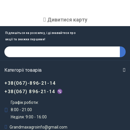
інструмент, який може справлятися з
різноплановими завданнями не тільки в сільському
Дивитися карту
господарстві.
Головний компонент, який має якісний кун на
Підпишіться на розсилку, і дізнавайтеся про
МТЗ - це маніпулятор із робочим інструментом
акції та знижки першими!
(навісним обладнанням). Він встановлюється
спереду трактора, що забезпечує кращу
маневреність і контроль під час роботи з тими чи
іншими матеріалами. Такий навантажувач
Категорії товарів
наділений гідравлічними механізмами, що дає
змогу керувати робочими елементами
+38(067)-896-21-14
(вантажозахоплювальними пристроями) з легкістю і
+38(067) 896-21-14
точністю.
Графік роботи:
Найчастіше КУН на МТЗ може виконувати
8:00 - 21:00
безліч завдань, а саме:
Неділя: 9:00 - 16:00
Навантаження і вивантаження сіна, соломи, добри
Перевезення і складування тюків сіна або солом
Grandmaxagroinfo@gmail.com