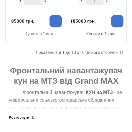
185000 грн.
185000 грн.
Купити в 1 клік
Купити в 1 клік
Показано від 1 до 10 з 10 (всього сторінок: 1)
Фронтальний навантажувач
кун на МТЗ від Grand MAX
Фронтальний навантажувач
КУН на МТЗ
- це
універсальне сільськогосподарське обладнання,
яке створено для того, щоб виконувати завдання в
сільському господарстві. Найчастіше якісний кун на
Розгорнути
МТЗ використовують на трактори тієї ж серії, що
перетворює трактор на потужний і універсальний