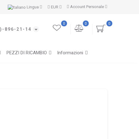
Account Personale
Lingua
EUR
0
0
0
)-896-21-14
PEZZI DI RICAMBIO
Informazioni