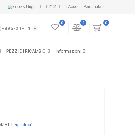
Account Personale
Lingua
EUR
0
0
0
)-896-21-14
PEZZI DI RICAMBIO
Informazioni
MZHT..
Leggi di più