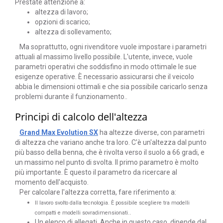
Prestate attenzione a:
altezza di lavoro;
opzioni di scarico;
altezza di sollevamento;
Ma soprattutto, ogni rivenditore vuole impostare i parametri
attuali al massimo livello possibile. L'utente, invece, vuole
parametri operativi che soddisfino in modo ottimale le sue
esigenze operative. È necessario assicurarsi che il veicolo
abbia le dimensioni ottimali e che sia possibile caricarlo senza
problemi durante il funzionamento..
Principi di calcolo dell'altezza
Grand Max Evolution SX
ha altezze diverse, con parametri
di altezza che variano anche tra loro. C'è un'altezza dal punto
più basso della benna, che è rivolta verso il suolo a 66 gradi, e
un massimo nel punto di svolta. Il primo parametro è molto
più importante. È questo il parametro da ricercare al
momento dell'acquisto.
Per calcolare l'altezza corretta, fare riferimento a:
Il lavoro svolto dalla tecnologia. È possibile scegliere tra modelli
.
compatti e modelli sovradimensionati.
Un elenco di allegati. Anche in questo caso, dipende dal