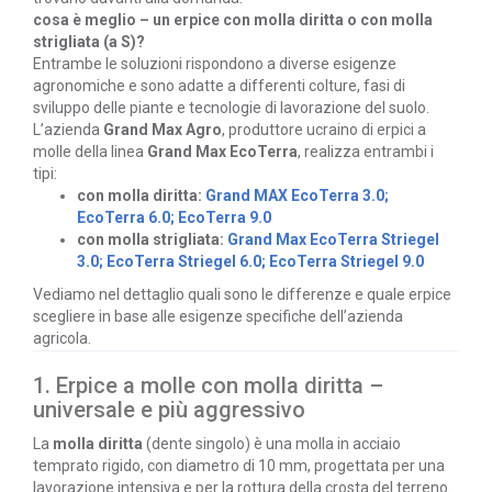
cosa è meglio – un erpice con molla diritta o con molla
strigliata (a S)?
Entrambe le soluzioni rispondono a diverse esigenze
agronomiche e sono adatte a differenti colture, fasi di
sviluppo delle piante e tecnologie di lavorazione del suolo.
L’azienda
Grand Max Agro
, produttore ucraino di erpici a
molle della linea
Grand Max EcoTerra
, realizza entrambi i
tipi:
con molla diritta:
Grand MAX EcoTerra 3.0;
EcoTerra 6.0;
EcoTerra 9.0
con molla strigliata:
Grand Max EcoTerra Striegel
3.0;
EcoTerra Striegel 6.0;
EcoTerra Striegel 9.0
Vediamo nel dettaglio quali sono le differenze e quale erpice
scegliere in base alle esigenze specifiche dell’azienda
agricola.
1. Erpice a molle con molla diritta –
universale e più aggressivo
La
molla diritta
(dente singolo) è una molla in acciaio
temprato rigido, con diametro di 10 mm, progettata per una
lavorazione intensiva e per la rottura della crosta del terreno.