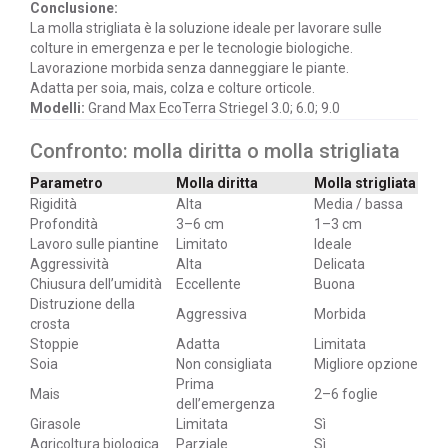
Conclusione:
La molla strigliata è la soluzione ideale per lavorare sulle
colture in emergenza e per le tecnologie biologiche.
Lavorazione morbida senza danneggiare le piante.
Adatta per soia, mais, colza e colture orticole.
Modelli:
Grand Max EcoTerra Striegel 3.0; 6.0; 9.0
Confronto: molla diritta o molla strigliata
Parametro
Molla diritta
Molla strigliata
Rigidità
Alta
Media / bassa
Profondità
3–6 cm
1–3 cm
Lavoro sulle piantine
Limitato
Ideale
Aggressività
Alta
Delicata
Chiusura dell’umidità
Eccellente
Buona
Distruzione della
Aggressiva
Morbida
crosta
Stoppie
Adatta
Limitata
Soia
Non consigliata
Migliore opzione
Prima
Mais
2–6 foglie
dell’emergenza
Girasole
Limitata
Sì
Agricoltura biologica
Parziale
Sì