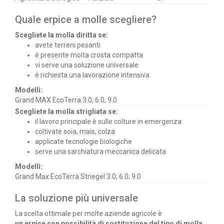
Quale erpice a molle scegliere?
Scegliete la molla diritta se:
avete terreni pesanti
è presente molta crosta compatta
vi serve una soluzione universale
è richiesta una lavorazione intensiva
Modelli:
Grand MAX EcoTerra 3.0; 6.0; 9.0
Scegliete la molla strigliata se:
il lavoro principale è sulle colture in emergenza
coltivate soia, mais, colza
applicate tecnologie biologiche
serve una sarchiatura meccanica delicata
Modelli:
Grand Max EcoTerra Striegel 3.0; 6.0; 9.0
La soluzione più universale
La scelta ottimale per molte aziende agricole è
un erpice con possibilità di sostituzione del tipo di molla
.