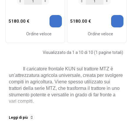
5180.00 €
5180.00 €
Ordine veloce
Ordine veloce
Visualizzato da 1 a 10 di 10 (1 pagine totali)
Il caricatore frontale KUN sul trattore MTZ è
un'attrezzatura agricola universale, creata per svolgere
compiti in agricoltura. Viene spesso utilizzato sui
trattori della serie MTZ, che trasforma il trattore in uno
strumento potente e versatile in grado di far fronte a
vari compiti.
Il componente principale del caricatore frontale
Leggi di più
MTZ è un manipolatore con uno strumento di lavoro
(accessorio). È installato davanti al trattore, il che offre