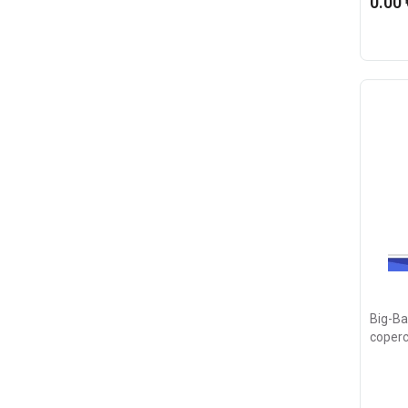
0.00 
Big-Ba
coperch