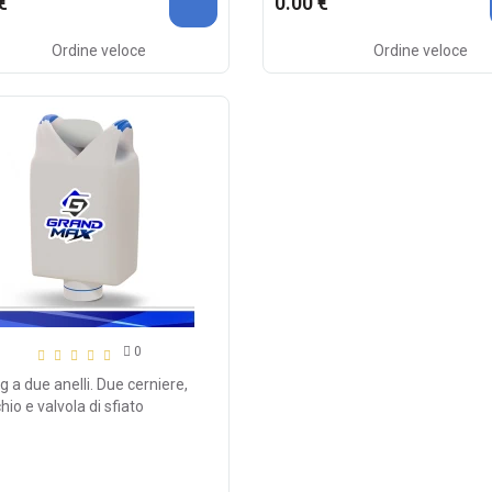
€
0.00 €
Ordine veloce
Ordine veloce
0
g a due anelli. Due cerniere,
io e valvola di sfiato