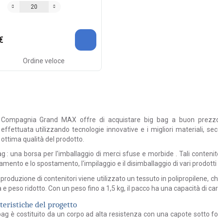
€
Ordine veloce
Compagnia
Grand
MAX
offre di acquistare
big bag
a buon prezzo 
effettuata utilizzando tecnologie innovative e i migliori materiali, se
ottima qualità del prodotto.
ag
:
una borsa per l'imballaggio di merci sfuse e morbide
. Tali conteni
amento e lo spostamento, l'impilaggio e il disimballaggio di
vari
prodotti
a produzione di
contenitori
viene utilizzato un tessuto in polipropilene, ch
e peso ridotto. Con un peso fino a 1,5 kg, il pacco ha una capacità di ca
teristiche del progetto
 bag
è costituito da un corpo ad alta resistenza con una capote sotto fo