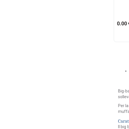
0.00 
Big-b
sollev
Per l
muffa 
Carat
Il big