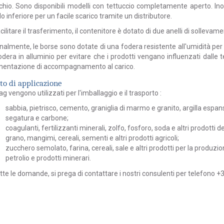
hio. Sono disponibili modelli con tettuccio completamente aperto. Inol
lo inferiore per un facile scarico tramite un distributore.
cilitare il trasferimento, il
contenitore
è dotato di due anelli di sollevam
almente, le borse sono dotate di una fodera resistente all'umidità per 
dera in alluminio per evitare che i prodotti vengano influenzati dalle
entazione di accompagnamento al carico.
o di applicazione
bag
vengono utilizzati per l'imballaggio e il
trasporto
:
sabbia, pietrisco, cemento, graniglia di marmo e granito, argilla espans
segatura e carbone;
coagulanti, fertilizzanti minerali, zolfo, fosforo, soda e altri prodotti de
grano, mangimi, cereali, sementi e altri prodotti agricoli;
zucchero semolato, farina, cereali, sale e altri prodotti per la produzi
petrolio e prodotti minerari.
tte le domande, si prega di contattare i nostri consulenti per telefono +3