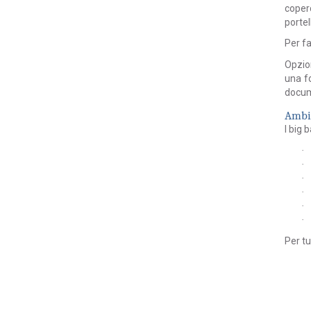
coperc
portel
Per fa
Opzion
una fo
docum
Ambit
I
big 
·
·
·
·
·
·
Per tu