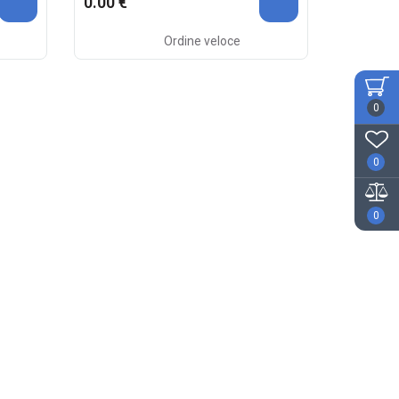
0.00 €
Ordine veloce
0
0
0