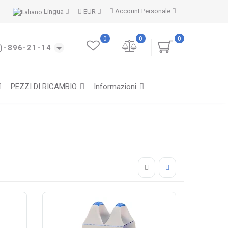
Account Personale
Lingua
EUR
0
0
0
)-896-21-14
PEZZI DI RICAMBIO
Informazioni