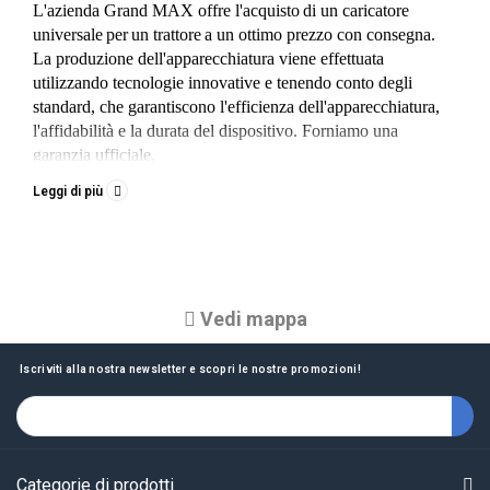
L'azienda Grand MAX offre l'acquisto
di un caricatore 
universale
per
un trattore
a un ottimo prezzo con consegna. 
La produzione dell'apparecchiatura viene effettuata 
utilizzando tecnologie innovative e tenendo conto degli 
standard, che garantiscono l'efficienza dell'apparecchiatura, 
l'affidabilità e la durata del dispositivo. Forniamo una 
garanzia ufficiale.
I caricatori universali
sono attrezzature allegate per 
Leggi di più
attrezzature speciali del trattore, che consentono il carico e lo 
scarico, spostando carichi del peso di 400-1800 kg nei settori 
edile, minerario, agricolo, stradale e dei servizi. L'utilizzo di 
un
caricatore
consente di risparmiare sull'acquisto 
universale
di attrezzature altamente specializzate, nonché di eseguire 
Vedi mappa
lavori precedentemente non disponibili, ampliando la portata 
dei servizi.
Iscriviti alla nostra newsletter e scopri le nostre promozioni!
Caratteristiche caratteristiche dei caricatori universali
Un braccio ad alta resistenza realizzato in acciaio di 
alta qualità con uno spessore di 6 mm e in luoghi 
soggetti a carichi speciali - 12 mm. La sezione 
Categorie di prodotti