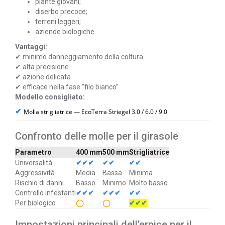
piante giovani;
diserbo precoce;
terreni leggeri;
aziende biologiche.
Vantaggi:
✔ minimo danneggiamento della coltura
✔ alta precisione
✔ azione delicata
✔ efficace nella fase “filo bianco”
Modello consigliato:
✔
Molla strigliatrice — EcoTerra Striegel 3.0 / 6.0 / 9.0
Confronto delle molle per il girasole
Parametro
400 mm
500 mm
Strigliatrice
Universalità
✔✔✔
✔✔
✔✔
Aggressività
Media
Bassa
Minima
Rischio di danni
Basso
Minimo
Molto basso
Controllo infestanti
✔✔✔
✔✔✔
✔✔
Per biologico
◯
◯
✔✔✔
Impostazioni principali dell’erpice per il