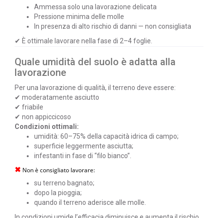
Ammessa solo una lavorazione delicata
Pressione minima delle molle
In presenza di alto rischio di danni — non consigliata
✔ È ottimale lavorare nella fase di 2–4 foglie.
Quale umidità del suolo è adatta alla
lavorazione
Per una lavorazione di qualità, il terreno deve essere:
✔ moderatamente asciutto
✔ friabile
✔ non appiccicoso
Condizioni ottimali:
umidità: 60–75% della capacità idrica di campo;
superficie leggermente asciutta;
infestanti in fase di “filo bianco”.
✖
Non è consigliato lavorare:
su terreno bagnato;
dopo la pioggia;
quando il terreno aderisce alle molle.
In condizioni umide l’efficacia diminuisce e aumenta il rischio