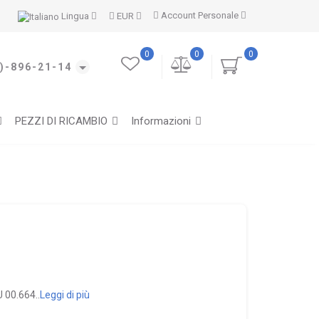
Account Personale
Lingua
EUR
0
0
0
)-896-21-14
PEZZI DI RICAMBIO
Informazioni
U 00.664..
Leggi di più