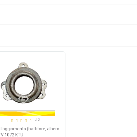
0
lloggiamento (battitore, albero
PTV 1072 KTU