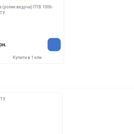
а (ролик ведуча) ПТВ 1006-
КТУ
рн.
Купити в 1 клік
КТУ