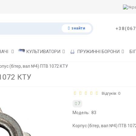
знайти
+38(067
ВАЧІ
КУЛЬТИВАТОРИ
ПРУЖИННІ БОРОНИ
БІ
рпус (бітер, вал №4) ПТВ 1072 КТУ
 1072 КТУ
Відгуків: 0
7
Модель:
83
Корпус (бітер, вал №4) ПТВ 1072