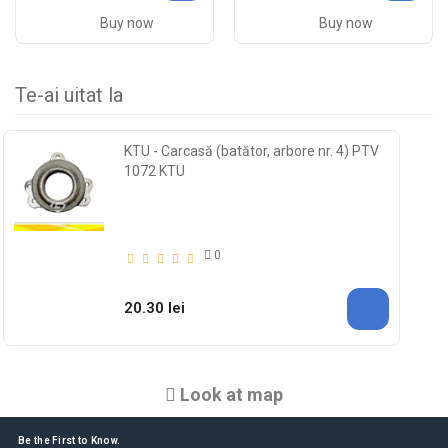
Buy now
Buy now
Te-ai uitat la
KTU - Carcasă (batător, arbore nr. 4) PTV
1072 KTU
0
20.30 lei
Look at map
Be the First to Know.