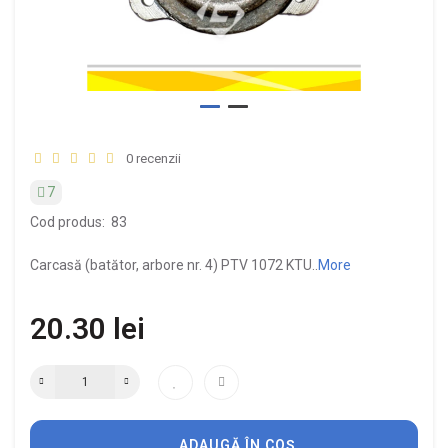
0 recenzii
7
Cod produs:
83
Carcasă (batător, arbore nr. 4) PTV 1072 KTU..
More
20.30 lei
ADAUGĂ ÎN COȘ