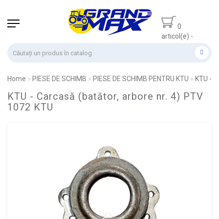
0
articol(e) -
0.00 lei
Home
PIESE DE SCHIMB
PIESE DE SCHIMB PENTRU KTU
KTU - C
KTU - Carcasă (batător, arbore nr. 4) PTV
1072 KTU