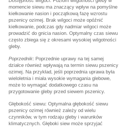
Dostępność wilgoci
: Poziom wilgotności gleby w 
momencie siewu ma znaczący wpływ na pomyślne 
kiełkowanie nasion i początkową fazę wzrostu 
pszenicy ozimej. Brak wilgoci może opóźnić 
kiełkowanie, podczas gdy nadmiar wilgoci może 
prowadzić do gnicia nasion. Optymalny czas siewu 
często zbiega się z okresami wysokiej wilgotności 
gleby.
Poprzednik
: Poprzednie uprawy na tej samej 
działce również wpływają na termin siewu pszenicy 
ozimej. Na przykład, jeśli poprzednia uprawa była 
wieloletnia i miała wysokie wymagania glebowe, 
może to wymagać dodatkowego czasu na 
przygotowanie gleby przed siewem pszenicy.
Głębokość siewu: Optymalna głębokość siewu 
pszenicy ozimej również zależy od wielu 
czynników, w tym rodzaju gleby i warunków 
klimatycznych. Głęboki siew może sprzyjać 