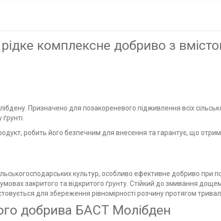
рідке комплексне добриво з вмісто
молібдену. Призначено для позакореневого підживлення всіх сільс
 ґрунті.
родукт, робить його безпечним для внесення та гарантує, що отри
сільськогосподарських культур, особливо ефективне добриво при по
 в умовах закритого та відкритого ґрунту. Стійкий до змивання дощем
истовується для збереження рівномірності розчину протягом тривал
ого добрива БАСТ Молібден