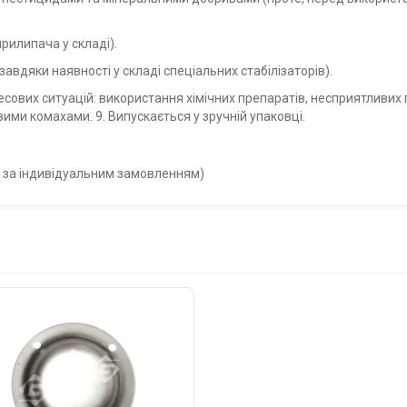
прилипача у складі).
авдяки наявності у складі спеціальних стабілізаторів).
ресових ситуацій: використання хімічних препаратів, несприятливих 
ивими комахами.
9. Випускається у зручній упаковці.
 за індивідуальним замовленням)