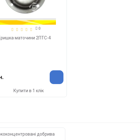
0
Кришка маточини 2ПТС-4
н.
Купити в 1 клік
ококонцентровані добрива