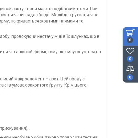
цитом азоту - вони мають подібні симптоми. При
люється, виглядає блідо. Молібден рухається по
форму, покривається жовтими плямами та
добу, провокуючи нестачу міді в їх шлунках, що в
0
ться в аніонній формі, тому він вилуговується на
0
0
ажливий макроелемент – азот. Цей продукт
к і в умовах закритого ґрунту. Крім цього,
бприскування).
анням необхідно обов'язково проводити тест на