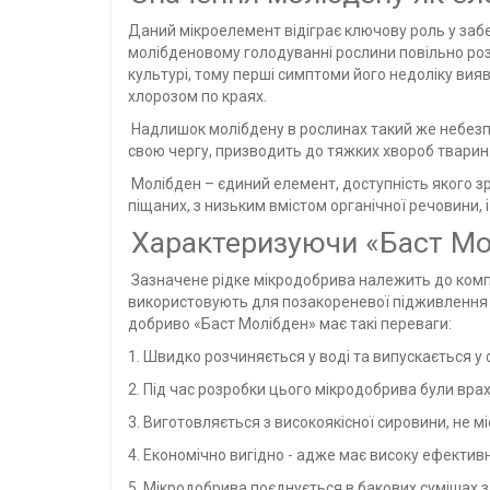
Даний мікроелемент відіграє ключову роль у забе
молібденовому голодуванні рослини повільно роз
культурі, тому перші симптоми його недоліку ви
хлорозом по краях.
Надлишок молібдену в рослинах такий же небезпечн
свою чергу, призводить до тяжких хвороб тварин
Молібден – єдиний елемент, доступність якого зро
піщаних, з низьким вмістом органічної речовини, 
Характеризуючи «Баст Мо
Зазначене рідке мікродобрива належить до компл
використовують для позакореневої підживлення вс
добриво «Баст Молібден» має такі переваги:
1. Швидко розчиняється у воді та випускається у 
2. Під час розробки цього мікродобрива були врах
3. Виготовляється з високоякісної сировини, не м
4. Економічно вигідно - адже має високу ефектив
5. Мікродобрива поєднується в бакових сумішах 