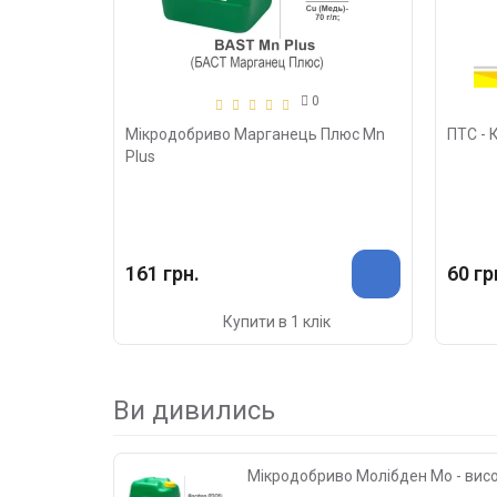
0
Мікродобриво Марганець Плюс Mn
ПТС - 
Plus
161 грн.
60 гр
Купити в 1 клік
Ви дивились
Мікродобриво Молібден Mo - вис