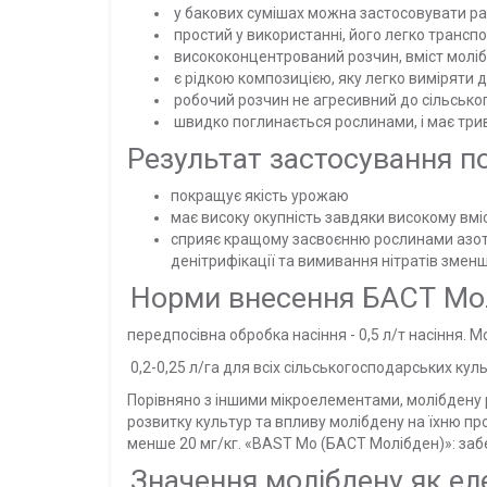
у бакових сумішах можна застосовувати ра
простий у використанні, його легко транспо
висококонцентрований розчин, вміст молібд
є рідкою композицією, яку легко виміряти 
робочий розчин не агресивний до сільськог
швидко поглинається рослинами, і має три
Результат застосування 
покращує якість урожаю
має високу окупність завдяки високому вм
сприяє кращому засвоєнню рослинами азотни
денітрифікації та вимивання нітратів зме
Норми внесення БАСТ Мо
передпосівна обробка насіння - 0,5 л/т насіння.
0,2-0,25 л/га для всіх сільськогосподарських кул
Порівняно з іншими мікроелементами, молібдену ро
розвитку культур та впливу молібдену на їхню про
менше 20 мг/кг. «BAST Мо (БАСТ Молібден)»: за
Значення молібдену як ел