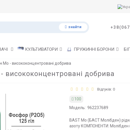
знайти
+38(067
ВАЧІ
КУЛЬТИВАТОРИ
ПРУЖИННІ БОРОНИ
БІ
н Mo - висококонцентровані добрива
- висококонцентровані добрива
Відгуків: 0
100
Модель:
962237689
BAST Мo (БАСТ Молібден) рідк
азоту КОМПОНЕНТИ: Молібден (Mo