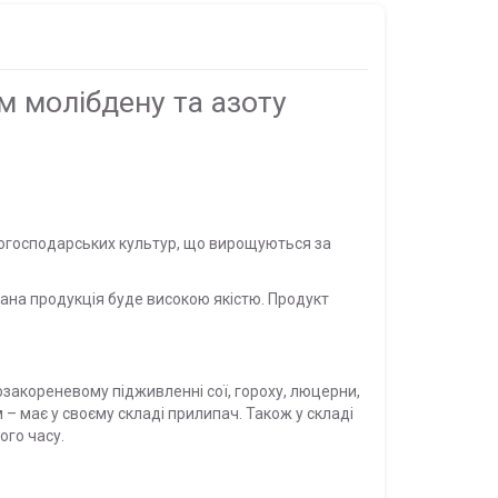
м молібдену та азоту
ькогосподарських культур, що вирощуються за
мана продукція буде високою якістю. Продукт
закореневому підживленні сої, гороху, люцерни,
 – має у своєму складі прилипач. Також у складі
ого часу.