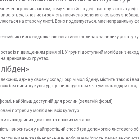
зпеченні рослин азотом, тому часто його дефіцит плутають з дефі
виваються, їхнє листя замість насичено зеленого кольору знебарв
являються на старому листі. Воно подовжується, має неправильну 
ий, як і його недолік - він негативно впливає на велику рогату ху
.
стає із підвищенням рівня рН. У ґрунті доступний молібден знаходи
і на дренованих ґрунтах.
лібден»
ексних, адже у своєму складі, окрім молібдену, містить також і в
іх без винятку культур, що вирощуються як в умовах відкритого, та
формі, найбільш доступній для рослин (хелатній формі).
овані потреби у молібдені всіх культур.
істить шкідливих домішок та важких металів.
ність і вноситься у найпростіший спосіб (за допомогою листового о
з пестицидами та мінеральними добривами (проте, перед використ