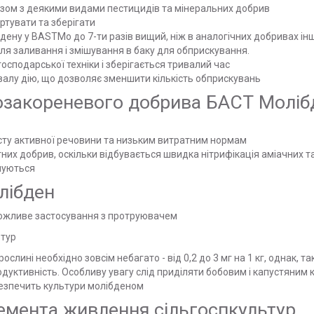
зом з деякими видами пестицидів та мінеральних добрив
ртувати та зберігати
ену у ВАSTМо до 7-ти разів вищий, ніж в аналогічних добривах інш
для заливання і змішування в баку для обприскування.
осподарської техніки і зберігається тривалий час
валу дію, що дозволяє зменшити кількість обприскувань
позакореневого добрива БАСТ Моліб
істу активної речовини та низьким витратним нормам
х добрив, оскільки відбувається швидка нітрифікація аміачних та
ншуються
лібден
 Можливе застосування з протруювачем
ьтур
слині необхідно зовсім небагато - від 0,2 до 3 мг на 1 кг, однак, 
дуктивність. Особливу увагу слід приділяти бобовим і капустяним 
безпечить культури молібденом
емента живлення сільгоспкультур