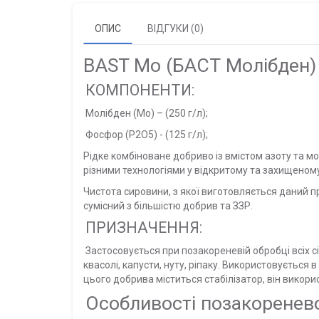
ОПИС
ВІДГУКИ (0)
BAST Мo (БАСТ Молібден) 
КОМПОНЕНТИ:
Молібден (Mo) – (250 г/л);
Фосфор (Р2О5) - (125 г/л);
Рідке комбіноване добриво із вмістом азоту та 
різними технологіями у відкритому та захищеному
Чистота сировини, з якої виготовляється даний п
сумісний з більшістю добрив та ЗЗР.
ПРИЗНАЧЕННЯ:
Застосовується при позакореневій обробці всіх 
квасолі, капусти, нуту, ріпаку. Використовується
цього добрива міститься стабілізатор, він викор
Особливості позакоренев