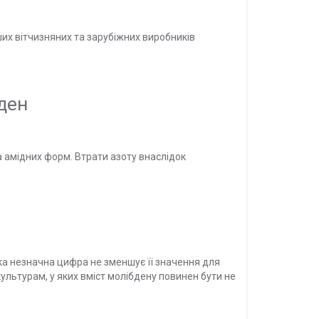
их вітчизняних та зарубіжних виробників
ден
 амідних форм. Втрати азоту внаслідок
така незначна цифра не зменшує її значення для
культурам, у яких вміст молібдену повинен бути не