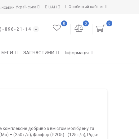
Особистий кабінет
Українська
UAH
0
0
0
)-896-21-14
Г БЕГИ
ЗАПЧАСТИНИ
Інформація
е комплексне добриво з вмістом молібдену та
) – (250 г/л); Фосфор (Р2О5) - (125 г/л); Рідке