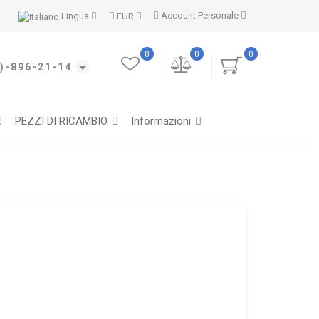
Account Personale
Lingua
EUR
0
0
0
)-896-21-14
PEZZI DI RICAMBIO
Informazioni