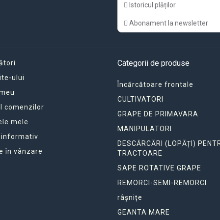
Istoricul plăților
Abonament la newsletter
Categorii de produse
ători
ite-ului
Încărcătoare frontale
 meu
CULTIVATORI
ul comenzilor
GRAPE DE PRIMAVARA
ele mele
MANIPULATORI
 informativ
DESCĂRCĂRI (LOPĂȚI) PENT
e în vânzare
TRACTOARE
SAPE ROTATIVE GRAPE
REMORCI-SEMI-REMORCI
râșnițe
GEANTA MARE