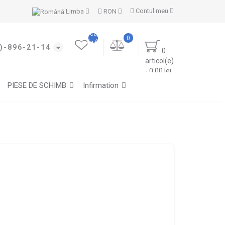
Contul meu
Limba
RON
Marcajele
0
mele (0)
)-896-21-14
0
articol(e)
- 0.00 lei
PIESE DE SCHIMB
Infirmation