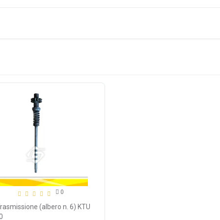
0
rasmissione (albero n. 6) KTU
0