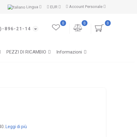
Account Personale
Lingua
EUR
0
0
0
)-896-21-14
PEZZI DI RICAMBIO
Informazioni
0..
Leggi di più