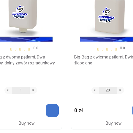
0
0
g z dwoma pętlami. Dwa
Big-Bag z dwiema pętlami. Dwie
y, dolny zawór rozładunkowy
ślepe dno
0 zł
Buy now
Buy now