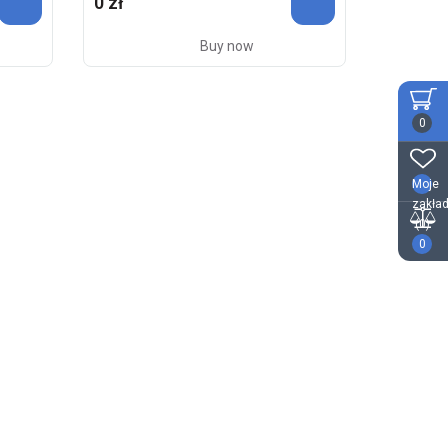
0 zł
Buy now
0
Moje
zakład
(0)
0