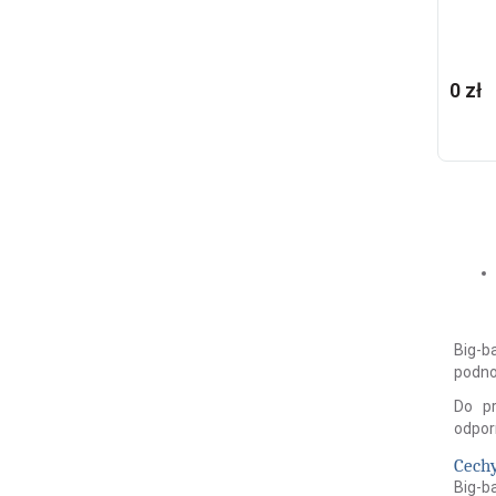
0 zł
Big-b
podno
Do p
odpor
Cechy
Big-b