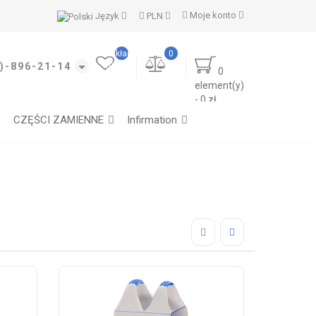
Moje konto
Język
PLN
Moje
zakładki
0
(0)
)-896-21-14
0
element(y)
- 0 zł
CZĘŚCI ZAMIENNE
Infirmation