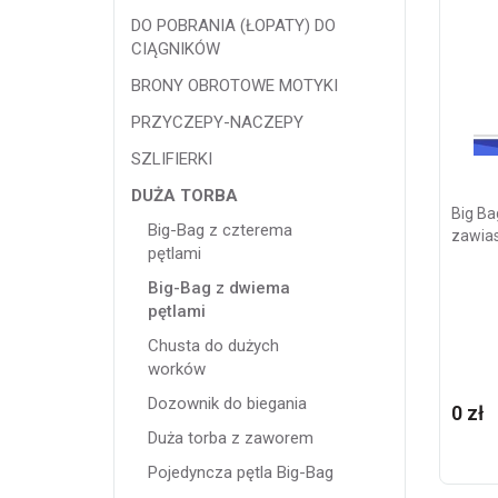
DO POBRANIA (ŁOPATY) DO
CIĄGNIKÓW
BRONY OBROTOWE MOTYKI
PRZYCZEPY-NACZEPY
SZLIFIERKI
DUŻA TORBA
Big Ba
Big-Bag z czterema
zawias
pętlami
Big-Bag z dwiema
pętlami
Chusta do dużych
worków
Dozownik do biegania
0 zł
Duża torba z zaworem
Pojedyncza pętla Big-Bag