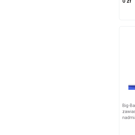
0 zł
Big-Ba
zawias
nadmi