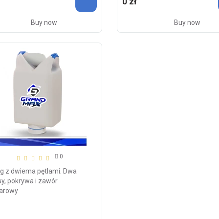
0 zł
Buy now
Buy now
0
g z dwiema pętlami. Dwa
y, pokrywa i zawór
arowy