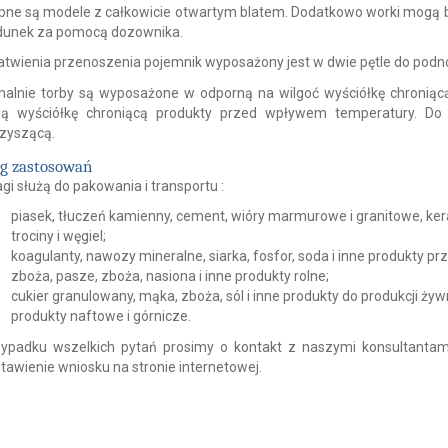
pne są modele z całkowicie otwartym blatem. Dodatkowo worki mogą 
dunek za pomocą dozownika.
łatwienia przenoszenia
pojemnik
wyposażony jest w dwie pętle do podno
nalnie torby są wyposażone w odporną na wilgoć wyściółkę chroniąc
wą wyściółkę chroniącą produkty przed wpływem temperatury. D
zyszącą.
g zastosowań
agi
służą do pakowania i
transportu
:
piasek, tłuczeń kamienny, cement, wióry marmurowe i granitowe, ker
trociny i węgiel;
koagulanty, nawozy mineralne, siarka, fosfor, soda i inne produkty 
zboża, pasze, zboża, nasiona i inne produkty rolne;
cukier granulowany, mąka, zboża, sól i inne produkty do produkcji żyw
produkty naftowe i górnicze.
ypadku wszelkich pytań prosimy o kontakt z naszymi konsultanta
tawienie wniosku na stronie internetowej.