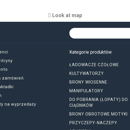
Look at map
Kategorie produktów
enci
itryny
ŁADOWACZE CZOŁOWE
onto
KULTYWATORZY
ia zamówień
BRONY WIOSENNE
akładki
MANIPULATORY
n
DO POBRANIA (ŁOPATY) DO
ty na wyprzedaży
CIĄGNIKÓW
BRONY OBROTOWE MOTYKI
PRZYCZEPY-NACZEPY