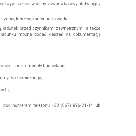
być wyposażone w dolny zawór włazowy ułatwiający
szenia, które są kontynuacją worka.
ą ładunek przed czynnikami zewnętrznymi, a także
o ładunku można dodać kieszeń na dokumentację
amzyt i inne materiały budowlane;
przemysłu chemicznego;
ności;
mi pod numerem telefonu +38 (067) 896-21-14 lub