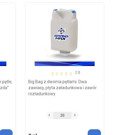
0
 pętle,
Big Bag z dwoma pętlami. Dwa
azda”
zawiasy, płyta załadunkowa i zawór
rozładunkowy