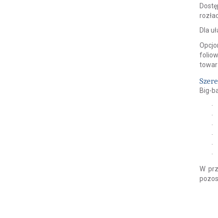
Dostę
rozła
Dla u
Opcjo
folio
towar
Szere
Big-b
·
·
·
·
·
·
W prz
pozos