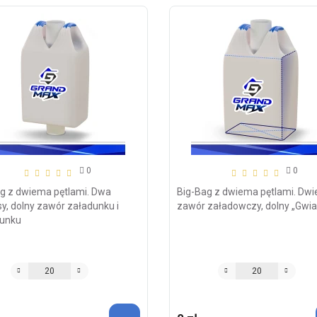
0
0
g z dwiema pętlami. Dwa
Big-Bag z dwiema pętlami. Dwie
y, dolny zawór załadunku i
zawór załadowczy, dolny „Gwi
dunku