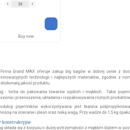
Buy now
Firma
Grand
MAX
oferuje zakup
big bagów
w dobrej cenie z dos
innowacyjnych technologii i najlepszych materiałów, zgodnie z n
doskonałą jakość produktu.
ag
-
torba do pakowania towarów sypkich i miękkich
. Takie poje
szenia i przenoszenia, układania i rozpakowywania
różnych
produktó
rodukcji
pojemników
wykorzystywana jest tkanina polipropylenowa,
nością na ścieranie i pleśń oraz niską wagą. Przy wadze do 1,5 kg opa
 konstrukcyjne
ag
składa się z korpusu o dużej wytrzymałości z miękkim blatem w pos