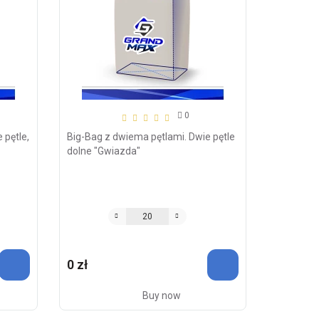
0
 pętle,
Big-Bag z dwiema pętlami. Dwie pętle
dolne "Gwiazda"
0 zł
Buy now