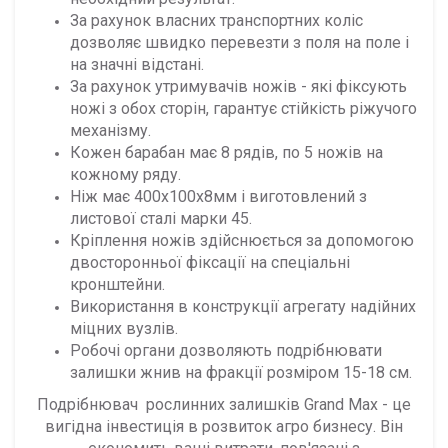
За рахунок власних транспортних коліс
дозволяє швидко перевезти з поля на поле і
на значні відстані.
За рахунок утримувачів ножів - які фіксують
ножі з обох сторін, гарантує стійкість ріжучого
механізму.
Кожен барабан має 8 рядів, по 5 ножів на
кожному ряду.
Ніж має 400х100х8мм і виготовлений з
листової сталі марки 45.
Кріплення ножів здійснюється за допомогою
двосторонньої фіксації на спеціальні
кронштейни.
Використання в конструкції агрегату надійних
міцних вузлів.
Робочі органи дозволяють подрібнювати
залишки жнив на фракції розміром 15-18 см.
Подрібнювач
рослинних залишків Grand Max
- це
вигідна інвестиція в розвиток агро бизнесу. Він