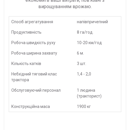
економить ваші витрати, пов'язані з
вирощуванням врожаю.
Спосіб агрегатування
напівпричепний
Продуктивність
8 га/год.
Робоча швидкість руху
10-20 км/год
Робоча ширина захвату
6 м.
Кількість катків
3 шт.
Небхідний тяговий клас
1,4 - 2,0
трактора
Обслуговуючий персонал
1 людина
(тракторист)
Конструкційна маса
1900 кг