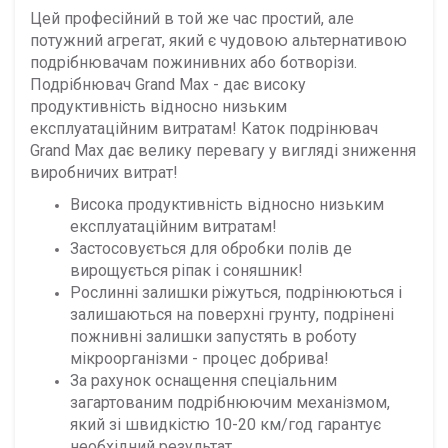
Цей професійний в той же час простий, але
потужний агрегат, який є чудовою альтернативою
подрібнювачам пожинивних або ботворізи.
Подрібнювач Grand Max
- дає високу
продуктивність відносно низьким
експлуатаційним витратам! Каток подрінювач
Grand Max
дає велику перевагу у вигляді зниження
виробничих витрат!
Висока продуктивність відносно низьким
експлуатаційним витратам!
Застосовується для обробки полів де
вирощується ріпак і соняшник!
Рослинні залишки ріжуться, подрінюються і
залишаються на поверхні грунту, подрінені
пожнивні залишки запустять в роботу
мікроорганізми - процес добрива!
За рахунок оснащення спеціальним
загартованим подрібнюючим механізмом,
який зі швидкістю 10-20 км/год гарантує
необхідний результат.