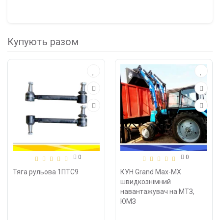
Купують разом
0
0
Тяга рульова 1ПТС9
КУН Grand Max-MX
швидкознімний
навантажувач на МТЗ,
ЮМЗ