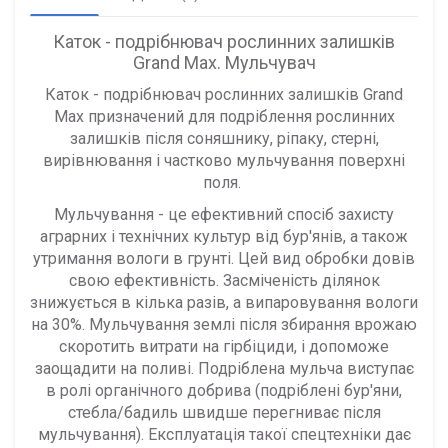
Каток - подрібнювач рослинних залишків
Grand Max. Мульчувач
Каток - подрібнювач рослинних залишків Grand
Max призначений для подріблення рослинних
залишків після соняшнику, ріпаку, стерні,
вирівнювання і частково мульчування поверхні
поля.
Мульчування - це ефективний спосіб захисту
аграрних і технічних культур від бур'янів, а також
утримання вологи в грунті. Цей вид обробки довів
свою ефективність. Засміченість ділянок
знижується в кілька разів, а випаровування вологи
на 30%. Мульчування землі після збирання врожаю
скоротить витрати на гірбіциди, і допоможе
заощадити на поливі. Подріблена мульча виступає
в ролі органічного добрива (подріблені бур'яни,
стебла/бадиль швидше перегниває після
мульчування). Експлуатація такої спецтехніки дає