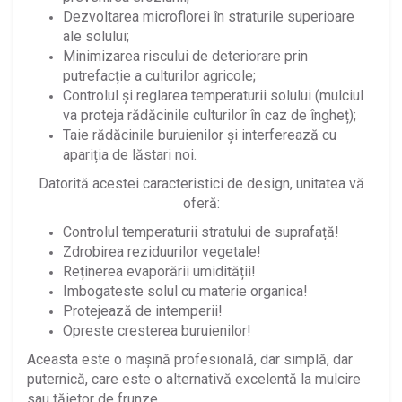
Dezvoltarea microflorei în straturile superioare
ale solului;
Minimizarea riscului de deteriorare prin
putrefacție a culturilor agricole;
Controlul și reglarea temperaturii solului (mulciul
va proteja rădăcinile culturilor în caz de îngheț);
Taie rădăcinile buruienilor și interferează cu
apariția de lăstari noi.
Datorită acestei caracteristici de design, unitatea vă
oferă:
Controlul temperaturii stratului de suprafață!
Zdrobirea reziduurilor vegetale!
Reținerea evaporării umidității!
Imbogateste solul cu materie organica!
Protejează de intemperii!
Opreste cresterea buruienilor!
Aceasta este o mașină profesională, dar simplă, dar
puternică, care este o alternativă excelentă la mulcire
sau tăietor de frunze.