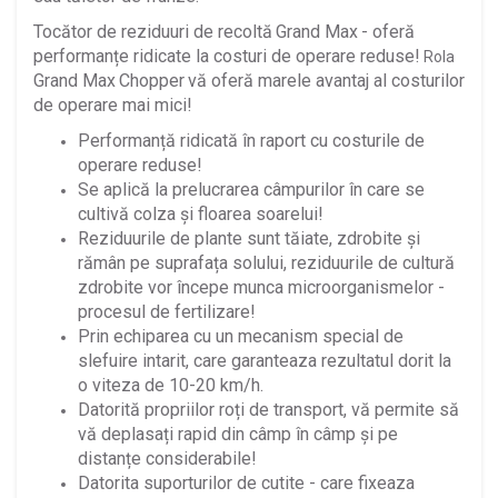
Tocător de reziduuri de recoltă
Grand Max
- oferă
performanțe ridicate la costuri de operare reduse!
Rola
Grand Max
Chopper
vă oferă marele avantaj al costurilor
de operare mai mici!
Performanță ridicată în raport cu costurile de
operare reduse!
Se aplică la prelucrarea câmpurilor în care se
cultivă colza și floarea soarelui!
Reziduurile de plante sunt tăiate, zdrobite și
rămân pe suprafața solului, reziduurile de cultură
zdrobite vor începe munca microorganismelor -
procesul de fertilizare!
Prin echiparea cu un mecanism special de
slefuire intarit, care garanteaza rezultatul dorit la
o viteza de 10-20 km/h.
Datorită propriilor roți de transport, vă permite să
vă deplasați rapid din câmp în câmp și pe
distanțe considerabile!
Datorita suporturilor de cutite - care fixeaza