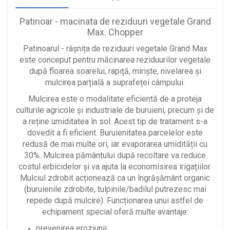
Patinoar - macinata de reziduuri vegetale Grand
Max. Chopper
Patinoarul - râșnița
de reziduuri vegetale Grand Max
este conceput pentru măcinarea reziduurilor vegetale
după floarea soarelui, rapiță, miriște, nivelarea și
mulcirea parțială a suprafeței câmpului.
Mulcirea este o modalitate eficientă de a proteja
culturile agricole și industriale de buruieni, precum și de
a reține umiditatea în sol. Acest tip de tratament s-a
dovedit a fi eficient. Buruienitatea parcelelor este
redusă de mai multe ori, iar evaporarea umidității cu
30%. Mulcirea pământului după recoltare va reduce
costul erbicidelor și va ajuta la economisirea irigațiilor.
Mulciul zdrobit acționează ca un îngrășământ organic
(buruienile zdrobite, tulpinile/badilul putrezesc mai
repede după mulcire). Funcționarea unui astfel de
echipament special oferă multe avantaje:
prevenirea eroziunii;