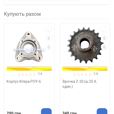
Купують разом
0
0
Корпус бітера РОУ-6
Зірочка Z-20 (ш.25.4,
один.)
290 грн.
340 грн.