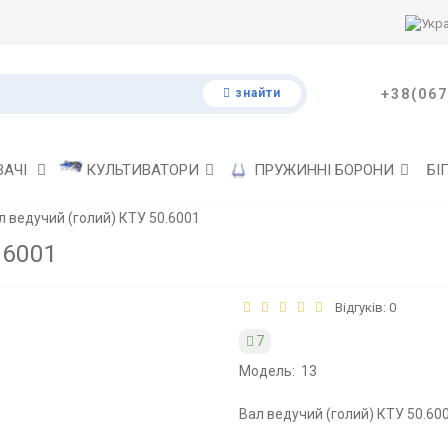
знайти
+38(067
ВАЧІ
КУЛЬТИВАТОРИ
ПРУЖИННІ БОРОНИ
БІ
л ведучий (голий) КТУ 50.6001
.6001
Відгуків: 0
7
Модель:
13
Вал ведучий (голий) КТУ 50.600