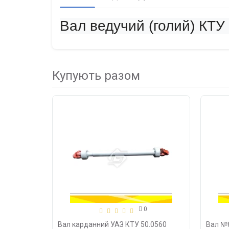
Вал ведучий (голий) КТУ
Купують разом
0
Вал карданний УАЗ КТУ 50.0560
Вал №6