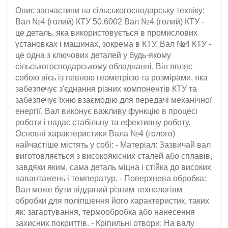
Опис запчастини на сільськогосподарську техніку:
Вал №4 (голий) КТУ 50.6002 Вал №4 (голий) КТУ -
це деталь, яка використовується в промислових
установках і машинах, зокрема в КТУ. Вал №4 КТУ -
це одна з ключових деталей у будь-якому
сільськогосподарському обладнанні. Він являє
собою вісь із певною геометрією та розмірами, яка
забезпечує з'єднання різних компонентів КТУ та
забезпечує їхню взаємодію для передачі механічної
енергії. Вал виконує важливу функцію в процесі
роботи і надає стабільну та ефективну роботу.
Основні характеристики Вала №4 (голого)
найчастіше містять у собі: - Матеріал: Зазвичай вал
виготовляється з високоякісних сталей або сплавів,
завдяки яким, сама деталь міцна і стійка до високих
навантажень і температур. - Поверхнева обробка:
Вал може бути підданий різним технологіям
обробки для поліпшення його характеристик, таких
як: загартування, термообробка або нанесення
захисних покриттів. - Кріпильні отвори: На валу