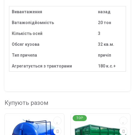
Вивантаження
назад
Ватажопідйомність
20 тон
Кількість осей
3
Обсяг кузова
32 кв.м.
Тип причепа
причіп
Агрегатується з тракторами
180 к.с.+
Купують разом
TOP