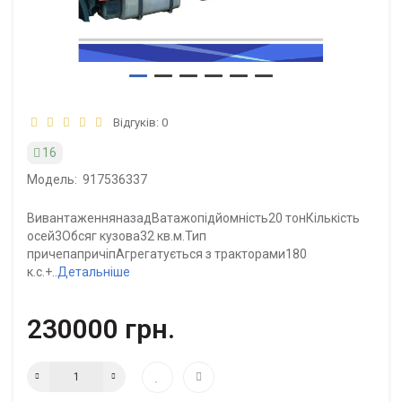
Відгуків: 0
16
Модель:
917536337
ВивантаженняназадВатажопідйомність20 тонКількість
осей3Обсяг кузова32 кв.м.Тип
причепапричіпАгрегатується з тракторами180
к.с.+..
Детальніше
230000 грн.