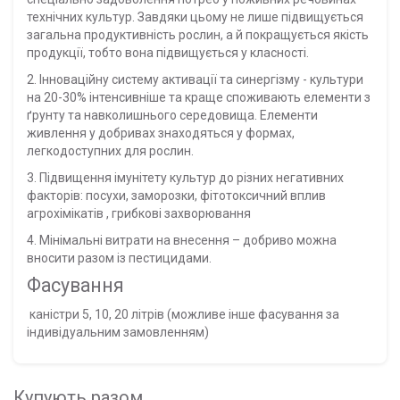
технічних культур. Завдяки цьому не лише підвищується
загальна продуктивність рослин, а й покращується якість
продукції, тобто вона підвищується у класності.
2. Інноваційну систему активації та синергізму - культури
на 20-30% інтенсивніше та краще споживають елементи з
ґрунту та навколишнього середовища. Елементи
живлення у добривах знаходяться у формах,
легкодоступних для рослин.
3. Підвищення імунітету культур до різних негативних
факторів: посухи, заморозки, фітотоксичний вплив
агрохімікатів
, грибкові захворювання
4. Мінімальні витрати на внесення – добриво можна
вносити разом із пестицидами.
Фасування
каністри 5, 10, 20 літрів
(можливе інше фасування за
індивідуальним замовленням)
Купують разом