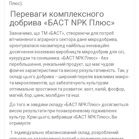
Плюс).
Переваги комплексного
добрива «БАСТ NPK Плюс»
Зазначимо, що ТМ «БАСТ», створюючи для потреб
вітчизняного аграрного сектора дане мікродобрива,
орієнтувалася насамперед найбільш інноваційні
досягнення іноземних виробництв мікродобрив для сої,
кукурудзи та соняшника. «БАСТ NPK Плюс» - без
перебільшення, унікальний продукт, що має чудові
фізичні характеристики та високу результативність. Так, у
складі цього добрива – широкий перелік важливих макро-
та мікроелементів, що забезпечують культурам
оптимальне зростання та розвиток: азот, калій, фосфор,
магній, бор, цинк, молібден та інші.
До того ж завдяки складу «БАСТ NPK Плюс» досягаються
високі результати при позакореневому підживленні
культур. Крім цього, вибравши «БАСТ NPK Плюс», Ви
отримуєте
1. Індивідуально збалансований склад, розроблений
спеціально задоволення потреб у поживних речовинах