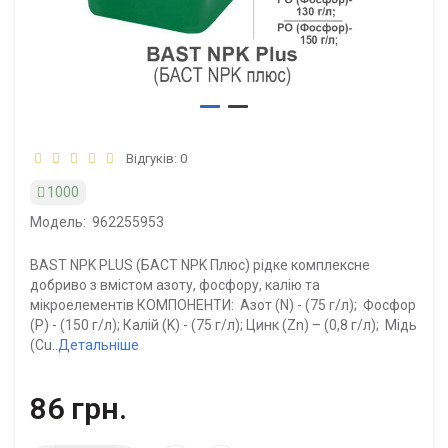
Відгуків: 0
1000
Модель:
962255953
BAST NPK PLUS (БАСТ NPK Плюс) рідке комплексне
добриво з вмістом азоту, фосфору, калію та
мікроелементів КОМПОНЕНТИ: Азот (N) - (75 г/л); Фосфор
(P) - (150 г/л); Калій (K) - (75 г/л); Цинк (Zn) – (0,8 г/л); Мідь
(Cu..
Детальніше
86 грн.