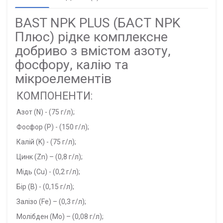
BAST NPK PLUS (БАСТ NPK
Плюс) рідке комплексне
добриво з вмістом азоту,
фосфору, калію та
мікроелементів
КОМПОНЕНТИ:
Азот (N) - (75 г/л);
Фосфор (P) - (150 г/л);
Калій (K) - (75 г/л);
Цинк (Zn) – (0,8 г/л);
Мідь (Cu) - (0,2 г/л);
Бір (B) - (0,15 г/л);
Залізо (Fe) – (0,3 г/л);
Молібден (Mo) – (0,08 г/л);