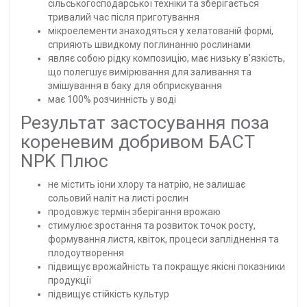
сільськогосподарської техніки та зберігається
тривалий час після приготування
мікроелементи знаходяться у хелатованій формі,
сприяють швидкому поглинанню рослинами
являє собою рідку композицію, має низьку в'язкість,
що полегшує вимірювання для заливання та
змішування в баку для обприскування
має 100% розчинність у воді
Результат застосування поза
кореневим добривом БАСТ
NPK Плюс
не містить іони хлору та натрію, не залишає
сольовий наліт на листі рослин
продовжує термін зберігання врожаю
стимулює зростання та розвиток точок росту,
формування листя, квіток, процеси запліднення та
плодоутворення
підвищує врожайність та покращує якісні показники
продукції
підвищує стійкість культур