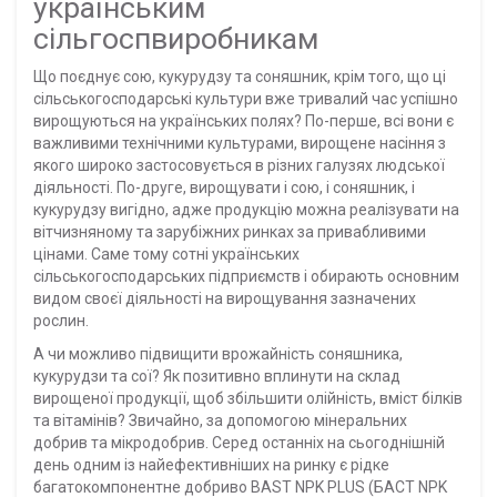
українським
сільгоспвиробникам
Що поєднує сою, кукурудзу та соняшник, крім того, що ці
сільськогосподарські культури вже тривалий час успішно
вирощуються на українських полях? По-перше, всі вони є
важливими технічними культурами, вирощене насіння з
якого широко застосовується в різних галузях людської
діяльності. По-друге, вирощувати і сою, і соняшник, і
кукурудзу вигідно, адже продукцію можна реалізувати на
вітчизняному та зарубіжних ринках за привабливими
цінами. Саме тому сотні українських
сільськогосподарських підприємств і обирають основним
видом своєї діяльності на вирощування зазначених
рослин.
А чи можливо підвищити врожайність соняшника,
кукурудзи та сої? Як позитивно вплинути на склад
вирощеної продукції, щоб збільшити олійність, вміст білків
та вітамінів? Звичайно, за допомогою мінеральних
добрив та мікродобрив. Серед останніх на сьогоднішній
день одним із найефективніших на ринку є рідке
багатокомпонентне добриво BAST NPK PLUS (БАСТ NPK