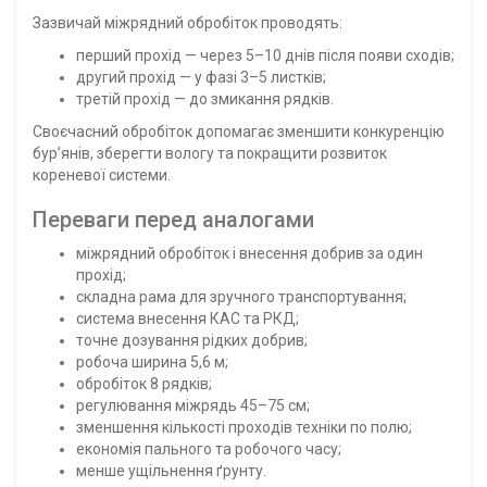
Зазвичай міжрядний обробіток проводять:
перший прохід — через 5–10 днів після появи сходів;
другий прохід — у фазі 3–5 листків;
третій прохід — до змикання рядків.
Своєчасний обробіток допомагає зменшити конкуренцію
бур’янів, зберегти вологу та покращити розвиток
кореневої системи.
Переваги перед аналогами
міжрядний обробіток і внесення добрив за один
прохід;
складна рама для зручного транспортування;
система внесення КАС та РКД;
точне дозування рідких добрив;
робоча ширина 5,6 м;
обробіток 8 рядків;
регулювання міжрядь 45–75 см;
зменшення кількості проходів техніки по полю;
економія пального та робочого часу;
менше ущільнення ґрунту.