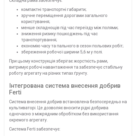
Складна рама забезпечує:
компактні транспортні габарити;
зручне переміщення дорогами загального
користування;
менше складнощів під час переїзду між полями;
зниження ризику пошкоджень під час
транспортування;
економію часу та пального в сезон польових робіт;
збереження робочої ширини 5,6 м у полі.
При цьому конструкція зберігає жорсткість рами,
витримує робочі навантаження та забезпечує стабільну
роботу агрегату на різних типах ґрунту.
Інтегрована система внесення добрив
Ferti
Система внесення добрив встановлена безпосередньо на
культиваторі. Це дозволяє вносити рідкі добрива
одночасно з міжрядним обробітком без використання
окремого агрегату.
Система Ferti забезпечує: