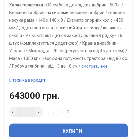
Характеристики :
Об’єм бака для рідких добрив -
500 л /
Внесення добрив -
із системи внесення добрив /
головна
несуча рама -
140 х 140 х 8 /
Діаметр опорних коліс -
450
мм /
додаткова опція -
захисний щиток ряду /
кількість
секцій -
9 /
Комплект щитків захисту рослин в рядку -
16
штук (комплектується додатково) /
Країна виробник -
Україна /
Міжряддя -
70 см (регулюється від 45 до 75 см) /
Маса -
1350 кг /
Необхідна потужність трактора -
від 80 к.с.
/
Робоча глибина -
від −3 до +8 см /
смотреть все
техніка в кредит
643000 грн.
КУПИТИ