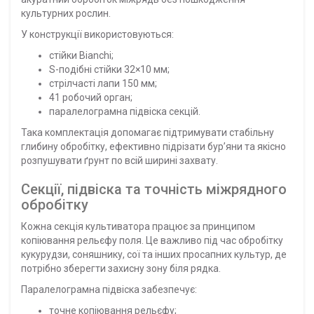
культурних рослин.
У конструкції використовуються:
стійки Bianchi;
S-подібні стійки 32×10 мм;
стрілчасті лапи 150 мм;
41 робочий орган;
паралелограмна підвіска секцій.
Така комплектація допомагає підтримувати стабільну
глибину обробітку, ефективно підрізати бур’яни та якісно
розпушувати ґрунт по всій ширині захвату.
Секції, підвіска та точність міжрядного
обробітку
Кожна секція культиватора працює за принципом
копіювання рельєфу поля. Це важливо під час обробітку
кукурудзи, соняшнику, сої та інших просапних культур, де
потрібно зберегти захисну зону біля рядка.
Паралелограмна підвіска забезпечує:
точне копіювання рельєфу;