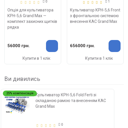
0
1
Опція для культиватора
Культиватор КРН-5,6 Front
КРН-5,6 Grand Max —
з фронтальною системою
комплект захисних щитків
внесення КАС Grand Max
рядка
56000 грн.
656000 грн.
Купити в 1 клік
Купити в 1 клік
Ви дивились
25% компенсація
Культиватор КРН-5,6 Fold Ferti зі
складаною рамою та внесенням КАС
Grand Max
0