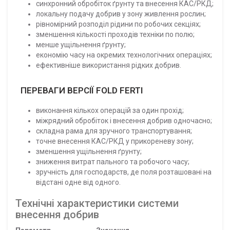
синхронний обробіток ґрунту та внесення КАС/РКД;
локальну подачу добрив у зону живлення рослин;
рівномірний розподіл рідини по робочих секціях;
зменшення кількості проходів техніки по полю;
менше ущільнення ґрунту;
економію часу на окремих технологічних операціях;
ефективніше використання рідких добрив.
ПЕРЕВАГИ ВЕРСІЇ FOLD FERTI
виконання кількох операцій за один прохід;
міжрядний обробіток і внесення добрив одночасно;
складна рама для зручного транспортування;
точне внесення КАС/РКД у прикореневу зону;
зменшення ущільнення ґрунту;
зниження витрат пального та робочого часу;
зручність для господарств, де поля розташовані на
відстані одне від одного.
Технічні характеристики системи
внесення добрив