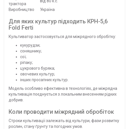
від 80 к.с.
трактора
Виробництво
Україна
Для яких культур підходить КРН-5,6
Fold Ferti
Культиватор застосовується для міжрядного обробітку:
кукурудзи;
соняшнику;
сої;
ріпаку;
цукрового буряка;
овочевих культур;
інших просапних культур.
Модель особливо ефективна в технологіях, де міжрядна
культивація поєднується з локальним внесенням рідких
добрив.
Коли проводити міжрядний обробіток
Строки культивації залежать від культури, фази розвитку
рослин, стану ґрунту та погодних умов.