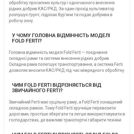
обробітку просапних культур і одночасного внесення
рідких добрив КАС/РКД. За один прохід культиватор
розпушує ґрунт, підрізає бур’яни та подає добрива в
робочу зону.
У ЧОМУ ГОЛОВНА ВІДМІННІСТЬ МОДЕЛІ
FOLD FERTI?
Головна відмінність моделі Fold Ferti — поєднання
складної рами та системи внесення рідких добрив.
Складна рама полегшує транспортування, а система Ferti
дозволяє вносити КАС/РКД під час міжрядного обробітку.
ЧИМ FOLD FERTI ВІДРІЗНЯЄТЬСЯ ВІД
ЗВИЧАЙНОГО FERTI?
Звичайний Ferti має суцільну раму, а Fold Ferti оснащений
складною рамою. Тому Fold Ferti зручніше перевозити
дорогами, простіше зберігати та легше використовувати в
господарствах, де важливі транспортні габарити техніки.