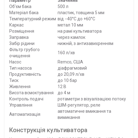
Параметр
Значення
Об’єм бака
500 л
Матеріал бака
пластик, товщина 5 мм
Температурний режим
від −40°C до +60°C
Каркас
метал 10 мм
Розміщення
на рамі культиватора
Заправка
через камлок
Забір рідини
нижній, з антизавихренням
Фільтр грубого
160 л/хв
очищення
Насос
Remco, США
Тип насоса
діафрагмовий
Продуктивність
до 20,09 л/хв
Тиск
до 10 бар
Живлення
12 В
Висота всмоктування
до 4 м
Контроль подачі
ротаметри з візуалізацією потоку
Управління
ШІМ-регулятор, реле
автоматичне вмикання та
Автоматизація
вимикання
Конструкція культиватора