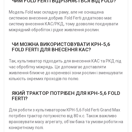
ЧИМ FOLD FERTI ВІДРІЗНЯЄТЬСЯ ВІД FOLD?
Модель Fold має складну раму, але не оснащена
системою внесення добрив. Fold Ferti додатково має
систему внесення КАС/РКД, тому дозволяє поєднувати
міжрядний обробіток і рідке живлення рослин.
ЧИ МОЖНА ВИКОРИСТОВУВАТИ КРН-5,6
FOLD FERTI ДЛЯ ВНЕСЕННЯ КАС?
Так, культиватор підходить для внесення КАС та РКД під
час обробітку міжрядь. Це допомагає доставляти
живлення ближче до кореневої зони рослин і зменшувати
кількість окремих проходів по полю.
ЯКИЙ ТРАКТОР ПОТРІБЕН ДЛЯ КРН-5,6 FOLD
FERTI?
Для роботи з культиватором КРН-5,6 Fold Ferti Grand Max
потрібен трактор потужністю від 80 к.с. Також важливо
враховувати масу агрегату, об’єм бака та умови роботи на
конкретному полі.