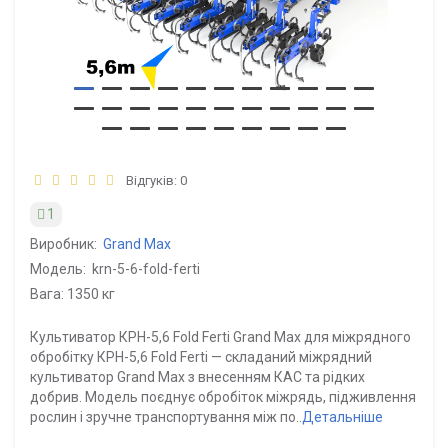
Відгуків: 0
1
Виробник:
Grand Max
Модель:
krn-5-6-fold-ferti
Вага: 1350 кг
Культиватор КРН-5,6 Fold Ferti Grand Max для міжрядного
обробітку КРН-5,6 Fold Ferti — складаний міжрядний
культиватор Grand Max з внесенням КАС та рідких
добрив. Модель поєднує обробіток міжрядь, підживлення
рослин і зручне транспортування між по..
Детальніше