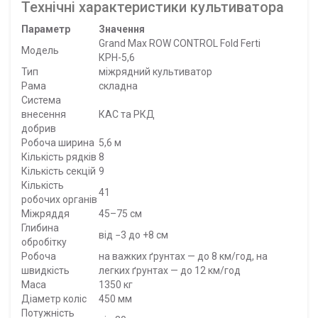
Технічні характеристики культиватора
Параметр
Значення
Grand Max ROW CONTROL Fold Ferti
Модель
КРН-5,6
Тип
міжрядний культиватор
Рама
складна
Система
внесення
КАС та РКД
добрив
Робоча ширина
5,6 м
Кількість рядків
8
Кількість секцій
9
Кількість
41
робочих органів
Міжряддя
45–75 см
Глибина
від −3 до +8 см
обробітку
Робоча
на важких ґрунтах — до 8 км/год, на
швидкість
легких ґрунтах — до 12 км/год
Маса
1350 кг
Діаметр коліс
450 мм
Потужність