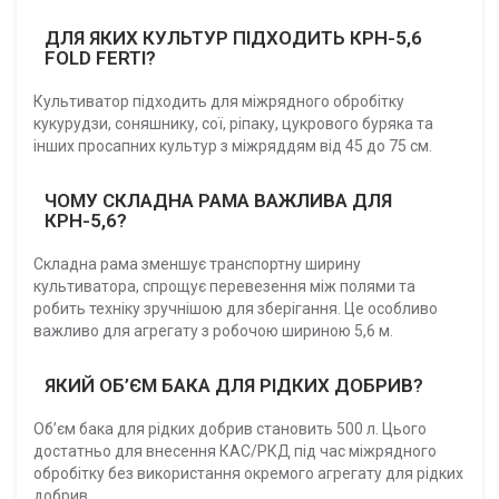
ДЛЯ ЯКИХ КУЛЬТУР ПІДХОДИТЬ КРН-5,6
FOLD FERTI?
Культиватор підходить для міжрядного обробітку
кукурудзи, соняшнику, сої, ріпаку, цукрового буряка та
інших просапних культур з міжряддям від 45 до 75 см.
ЧОМУ СКЛАДНА РАМА ВАЖЛИВА ДЛЯ
КРН-5,6?
Складна рама зменшує транспортну ширину
культиватора, спрощує перевезення між полями та
робить техніку зручнішою для зберігання. Це особливо
важливо для агрегату з робочою шириною 5,6 м.
ЯКИЙ ОБ’ЄМ БАКА ДЛЯ РІДКИХ ДОБРИВ?
Об’єм бака для рідких добрив становить 500 л. Цього
достатньо для внесення КАС/РКД під час міжрядного
обробітку без використання окремого агрегату для рідких
добрив.