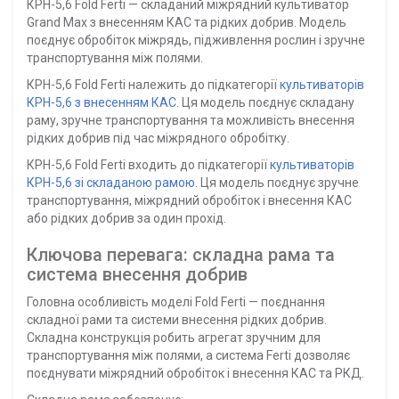
КРН-5,6 Fold Ferti — складаний міжрядний культиватор
Grand Max з внесенням КАС та рідких добрив. Модель
поєднує обробіток міжрядь, підживлення рослин і зручне
транспортування між полями.
КРН-5,6 Fold Ferti належить до підкатегорії
культиваторів
КРН-5,6 з внесенням КАС
. Ця модель поєднує складану
раму, зручне транспортування та можливість внесення
рідких добрив під час міжрядного обробітку.
КРН-5,6 Fold Ferti входить до підкатегорії
культиваторів
КРН-5,6 зі складаною рамою
. Ця модель поєднує зручне
транспортування, міжрядний обробіток і внесення КАС
або рідких добрив за один прохід.
Ключова перевага: складна рама та
система внесення добрив
Головна особливість моделі Fold Ferti — поєднання
складної рами та системи внесення рідких добрив.
Складна конструкція робить агрегат зручним для
транспортування між полями, а система Ferti дозволяє
поєднувати міжрядний обробіток і внесення КАС та РКД.