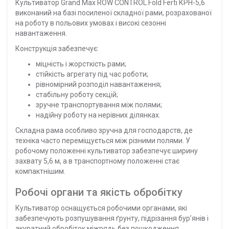
Культиватор Grand Max ROW CONTROL Fold Ferti КРН-5,6
виконаний на базі посиленої складної рами, розрахованої
на роботу в польових умовах і високі сезонні
навантаження.
Конструкція забезпечує:
міцність і жорсткість рами;
стійкість агрегату під час роботи;
рівномірний розподіл навантаження;
стабільну роботу секцій;
зручне транспортування між полями;
надійну роботу на нерівних ділянках.
Складна рама особливо зручна для господарств, де
техніка часто переміщується між різними полями. У
робочому положенні культиватор забезпечує ширину
захвату 5,6 м, а в транспортному положенні стає
компактнішим.
Робочі органи та якість обробітку
Культиватор оснащується робочими органами, які
забезпечують розпушування ґрунту, підрізання бур’янів і
акуратний обробіток міжрядь без пошкодження