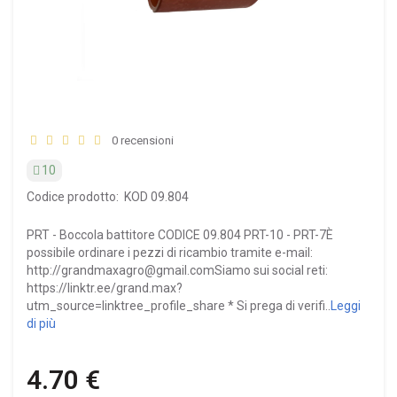
0 recensioni
10
Codice prodotto:
KOD 09.804
PRT - Boccola battitore CODICE 09.804 PRT-10 - PRT-7È
possibile ordinare i pezzi di ricambio tramite e-mail:
http://grandmaxagro@gmail.comSiamo sui social reti:
https://linktr.ee/grand.max?
utm_source=linktree_profile_share * Si prega di verifi..
Leggi
di più
4.70 €