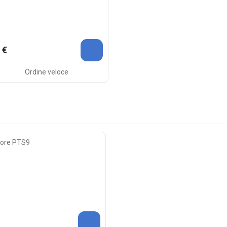
 €
Ordine veloce
tore PTS9