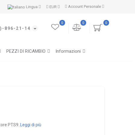
Account Personale
Lingua
EUR
0
0
0
)-896-21-14
PEZZI DI RICAMBIO
Informazioni
tore PTS9..
Leggi di più