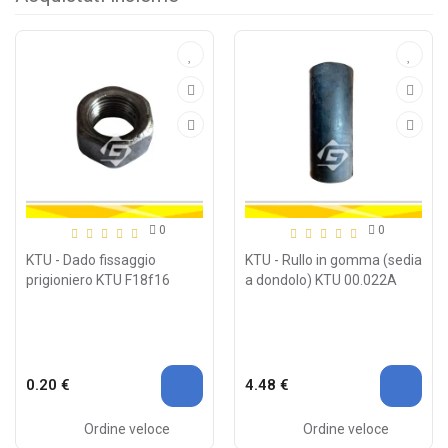
0
0
KTU - Dado fissaggio
KTU - Rullo in gomma (sedia
prigioniero KTU F18f16
a dondolo) KTU 00.022A
0.20 €
4.48 €
Ordine veloce
Ordine veloce