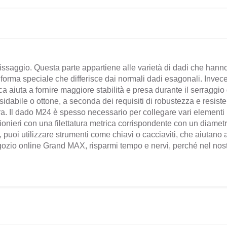
issaggio. Questa parte appartiene alle varietà di dadi che hanno
orma speciale che differisce dai normali dadi esagonali. Invece 
ca aiuta a fornire maggiore stabilità e presa durante il serraggio 
sidabile o ottone, a seconda dei requisiti di robustezza e resist
ra. Il dado M24 è spesso necessario per collegare vari elementi i
gionieri con una filettatura metrica corrispondente con un diamet
puoi utilizzare strumenti come chiavi o cacciaviti, che aiutano a 
ozio online Grand MAX, risparmi tempo e nervi, perché nel nost