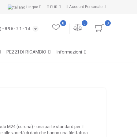
Account Personale
Lingua
EUR
0
0
0
)-896-21-14
PEZZI DI RICAMBIO
Informazioni
do M24 (corona) - una parte standard per il
 alle varietà di dadi che hanno una filettatura