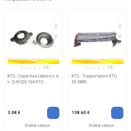
0
0
KTU - Copertura (albero n. 6,
KTU - Trasportatore KTU
n. 5) N 026.164 KTU
50.3880
3.08 €
138.60 €
Ordine veloce
Ordine veloce