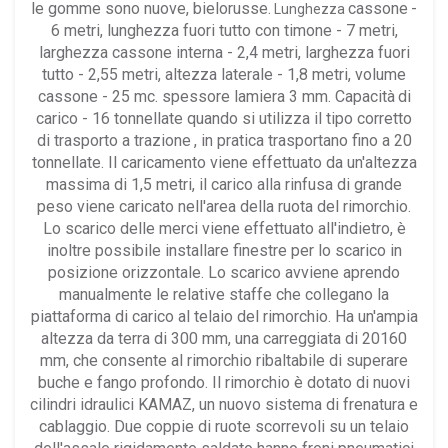
le gomme sono nuove, bielorusse.
cassone
-
Lunghezza
6 metri, lunghezza fuori tutto con timone - 7 metri,
larghezza cassone interna - 2,4 metri, larghezza fuori
tutto - 2,55 metri, altezza laterale - 1,8 metri, volume
cassone - 25 mc. spessore lamiera 3 mm. Capacità
di
carico - 16 tonnellate quando si utilizza il tipo corretto
di trasporto a trazione
, in pratica trasportano fino a 20
tonnellate. Il caricamento viene effettuato da un'altezza
massima di 1,5 metri, il carico alla rinfusa di grande
peso viene caricato nell'area della ruota del rimorchio.
Lo scarico delle merci viene effettuato all'indietro, è
inoltre possibile installare finestre per lo scarico in
posizione orizzontale. Lo scarico avviene aprendo
manualmente le relative staffe che collegano la
piattaforma di carico al telaio del rimorchio. Ha un'ampia
altezza da terra di 300 mm, una carreggiata di 20160
mm, che consente al rimorchio ribaltabile di superare
buche e fango profondo. Il rimorchio è dotato di nuovi
cilindri idraulici KAMAZ, un nuovo sistema di frenatura e
cablaggio. Due coppie di ruote scorrevoli su un telaio