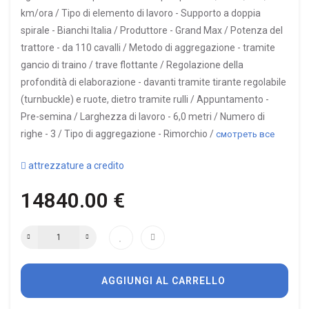
km/ora /
Tipo di elemento di lavoro -
Supporto a doppia
spirale - Bianchi Italia /
Produttore -
Grand Max /
Potenza del
trattore -
da 110 cavalli /
Metodo di aggregazione -
tramite
gancio di traino / trave flottante /
Regolazione della
profondità di elaborazione -
davanti tramite tirante regolabile
(turnbuckle) e ruote, dietro tramite rulli /
Appuntamento -
Pre-semina /
Larghezza di lavoro -
6,0 metri /
Numero di
righe -
3 /
Tipo di aggregazione -
Rimorchio /
смотреть все
attrezzature a credito
14840.00 €
AGGIUNGI AL CARRELLO