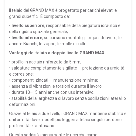
Il telaio del GRAND MAX è progettato per carichi elevati e
grandi superfici. È composto da:
•
livello superiore
, responsabile della piegatura idraulica e
della rigidità spaziale generale;
•
livello inferiore
, su cui sono montati gli organi di lavoro, le
ancore Bianchi, le zappe, le molle e i rulli.
Vantaggi del telaio a doppio livello GRAND MAX:
• profilo in acciaio rinforzato da 5 mm;
• saldature completamente sigillate — protezione da umidità
e corrosione;
• componenti zincati — manutenzione minima;
• assenza di vibrazioni e torsioni durante il lavoro;
• durata 10–15 anni anche con uso intensivo;
• stabilità della larghezza di lavoro senza oscillazioni laterali o
deformazioni.
Grazie al telaio a due livelli, il GRAND MAX mantiene stabilità e
uniformità dove modelli più leggeri a telaio singolo perdono
profondità e si intasano.
Questo soddisfa pienamente le ricerche come: