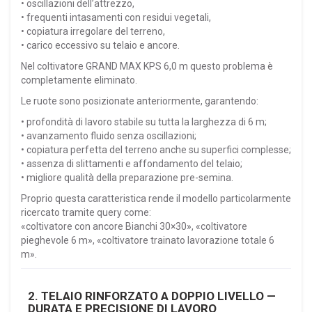
• oscillazioni dell’attrezzo,
• frequenti intasamenti con residui vegetali,
• copiatura irregolare del terreno,
• carico eccessivo su telaio e ancore.
Nel coltivatore GRAND MAX KPS 6,0 m questo problema è
completamente eliminato.
Le ruote sono posizionate anteriormente, garantendo:
• profondità di lavoro stabile su tutta la larghezza di 6 m;
• avanzamento fluido senza oscillazioni;
• copiatura perfetta del terreno anche su superfici complesse;
• assenza di slittamenti e affondamento del telaio;
• migliore qualità della preparazione pre-semina.
Proprio questa caratteristica rende il modello particolarmente
ricercato tramite query come:
«coltivatore con ancore Bianchi 30×30», «coltivatore
pieghevole 6 m», «coltivatore trainato lavorazione totale 6
m».
2. TELAIO RINFORZATO A DOPPIO LIVELLO —
DURATA E PRECISIONE DI LAVORO