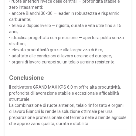
• ruote anteriori invece delle centrali — profondità stabile e
zero intasamenti;
• ancore Bianchi 30×30 — leader in robustezza e risparmio
carburante;
• telaio a doppio livello — rigidità, durata e vita utile fino a 15
anni;
• idraulica progettata con precisione — apertura pulita senza
strattoni;
• elevata produttività grazie alla larghezza di 6 m;
• adattato alle condizioni di lavoro ucraine ed europee;
• organi di lavoro europei su un telaio ucraino resistente.
Conclusione
Il coltivatore GRAND MAX KPS 6,0 m offre alta produttività,
profondità di lavorazione stabile e eccezionale affidabilità
strutturale.
La combinazione di ruote anteriori, telaio rinforzato e organi
di lavoro Bianchi lo rende la soluzione ottimale per una
preparazione professionale del terreno nelle aziende agricole
che apprezzano qualità, durata e stabilità.