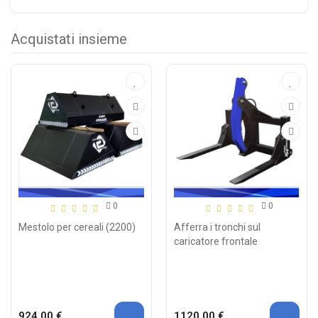
Acquistati insieme
0
0
Mestolo per cereali (2200)
Afferra i tronchi sul
caricatore frontale
924.00 €
1120.00 €